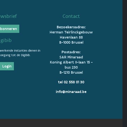
uwsbrief
Contact
Bezoekersadres:
bonneren
Herman Teirlinckgebouw
Havenlaan 88
igibib
B-1000 Brussel
erkende instanties dienen in
Postadres:
oegang tot de Digibib.
SAR Minaraad
Koning Albert II-laan 15 -
Login
bus 230
B-1210 Brussel
tel 02 558 01 30
info@minaraad.be