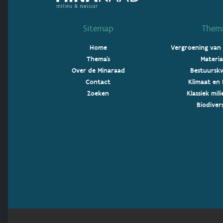
Sitemap
Thema
Home
Vergroening van
Thema's
Materia
Over de Minaraad
Bestuurskw
Contact
Klimaat en 
Zoeken
Klassiek mil
Biodivers