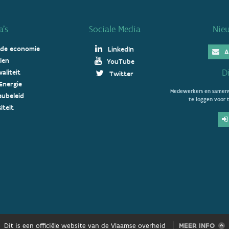
’s
Sociale Media
Nie
 de economie
LinkedIn
A
len
YouTube
D
aliteit
Twitter
Energie
Medewerkers en samenw
ieubeleid
te loggen voor t
iteit
Dit is een officiële website van de Vlaamse overheid
MEER INFO