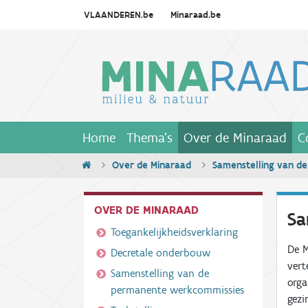
VLAANDEREN.be
Minaraad.be
Home
Thema's
Over de Minaraad
C
Over de Minaraad
Samenstelling van de
OVER DE MINARAAD
Sa
Toegankelijkheidsverklaring
De M
Decretale onderbouw
vert
Samenstelling van de
orga
permanente werkcommissies
gezi