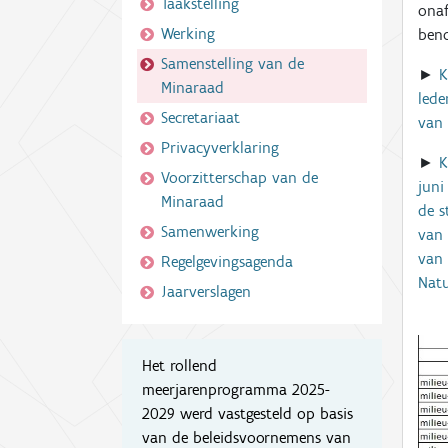
Taakstelling
onaf
Werking
ben
Samenstelling van de
►
K
Minaraad
lede
Secretariaat
van 
Privacyverklaring
►
K
Voorzitterschap van de
juni
Minaraad
de s
Samenwerking
van 
van 
Regelgevingsagenda
Natu
Jaarverslagen
Het rollend
meerjarenprogramma 2025-
2029 werd vastgesteld op basis
van de beleidsvoornemens van