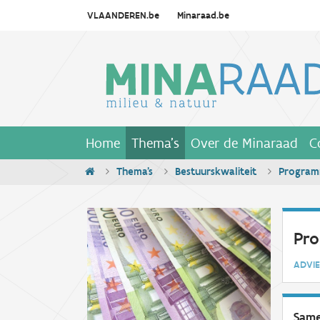
VLAANDEREN.be
Minaraad.be
Home
Thema's
Over de Minaraad
C
Thema's
Bestuurskwaliteit
Program
Pro
ADV
Same