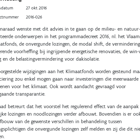
sdatum
27 okt 2016
uctnummer
2016-026
naraad wenste met dit advies in te gaan op de milieu- en natuur
ateerde onderwerpen in het programmadecreet 2016, nl. het Vlaam
atfonds, de onvergunde lozingen, de modal shift, de verminderin
rende voorheffing bij ingrijpende energetische renovaties, de win-
g en de belastingvermindering voor dakisolatie.
orgestelde wijzigingen aan het Klimaatfonds worden gesteund ma
ciering zou enkel mogen gaan naar investeringen die meerwaarde
kenen voor het klimaat. Ook wordt aandacht gevraagd voor
gaande transparantie.
ad betreurt dat het voorstel het regulerend effect van de aanpak
lijke lozingen en noodlozingen verder afbouwt. Bovendien is er oo
fbouw van de gewenste verschillen in behandeling tussen
ngsplichtigen die onvergunde lozingen zelf melden en zij die dit ni
en.