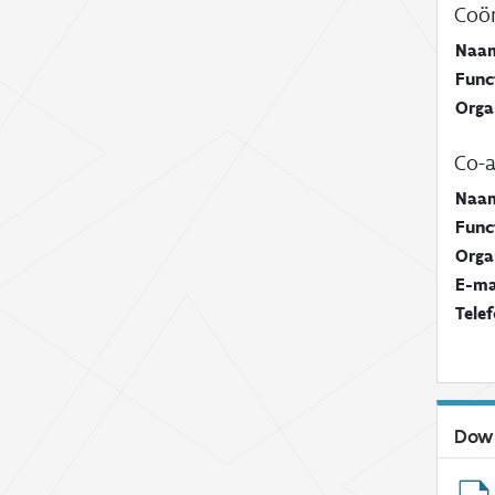
Coör
Naa
Func
Orga
Co-a
Naa
Func
Orga
E-ma
Tele
Dow