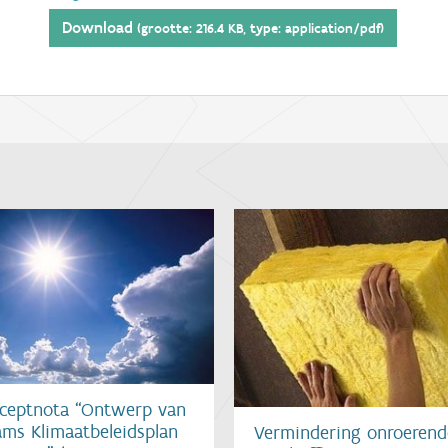
Download
(grootte: 216.4 KB, type: application/pdf)
ceptnota “Ontwerp van
ams Klimaatbeleidsplan
Vermindering onroerend