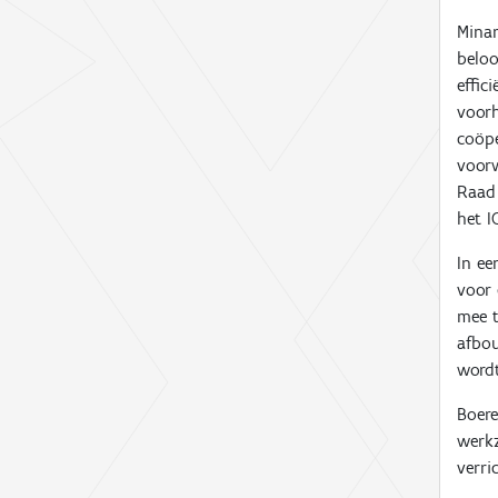
Minar
beloo
effic
voorh
coöpe
voorw
Raad 
het I
In ee
voor 
mee t
afbou
wordt
Boer
werk
verri