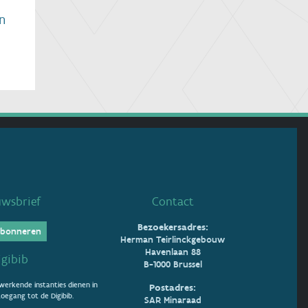
n
uwsbrief
Contact
Bezoekersadres:
bonneren
Herman Teirlinckgebouw
Havenlaan 88
igibib
B-1000 Brussel
erkende instanties dienen in
Postadres:
oegang tot de Digibib.
SAR Minaraad