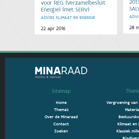
201
voor REG (Verzamelbesluit
SAL
Energie) (met SERV)
ADVI
ADVIES KLIMAAT EN ENERGIE
28 m
22 apr 2016
Sitemap
Thema
Home
Vergroening van
Thema's
Materia
Over de Minaraad
Bestuurskw
Contact
Klimaat en 
Zoeken
Klassiek mil
Biodivers