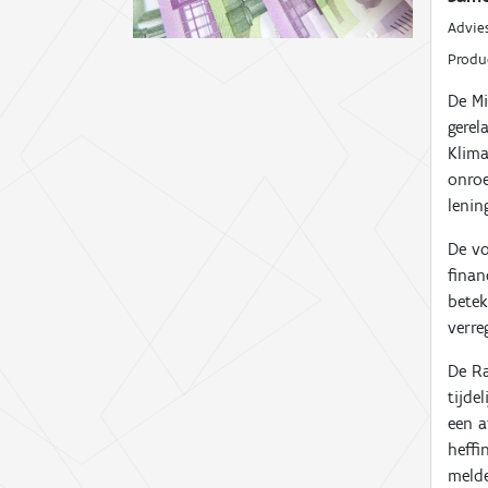
Advie
Prod
De Mi
gerel
Klima
onroe
lenin
De vo
finan
bete
verre
De Ra
tijde
een a
heffi
meld