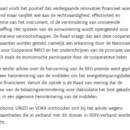
aad vindt het positief dat verdergaande renovaties financieel wo
nd maar twijfelt wel aan de rechtvaardigheid, effectiviteit en
iëntie van het instrument, nl de vermindering van onroerende
effing. Het systeem van de winwinlening wordt opengesteld voor
ratieve vennootschappen. De Raad vraagt dat aan deze coöperat
aarden worden gesteld, namelijk een erkenning door de National
voor Coöperatie (NRC) en het onderschrijven van de principes va
CA zoals de economische participatie door de coöperatieve leden.
n eerder advies over de hervorming van de REG-premies werd gepl
een heroriëntering van de middelen om het energiebesparingsbele
e financieren. Vanuit dit optiek is de Raad van mening dat de
w van de belastingvermindering voor dakisolatie het best gekade
 in een algemene heroriëntering van de middelen.
enbond, UNIZO en VOKA onthouden zich bij het advies wegens
zaamheden die in verband met dit dossier in SERV-verband word
cht.