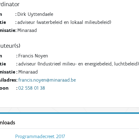
dinator
m
:
Dirk Uyttendaele
tie
:
adviseur (waterbeleid en lokaal milieubeleid)
nisatie
:
Minaraad
uteur(s)
m
:
Francis Noyen
tie
:
adviseur (Industrieel milieu- en energiebeleid, luchtbeleid)
nisatie
:
Minaraad
iladres
:
francis.noyen@minaraad.be
foon
:
02 558 01 38
nloads
Programmadecreet 2017