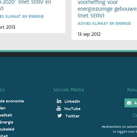
3-2020” (met SERV en
voorheffing voor
V)
energiezuinige gebouwe
(met SERV)
ES KLIMAAT EN ENERGIE
ADVIES KLIMAAT EN ENERGIE
rt 2013
13 sep 2012
’s
Sociale Media
Nie
 de economie
LinkedIn
A
len
YouTube
D
aliteit
Twitter
Energie
Medewerkers en samenw
ieubeleid
te loggen voor t
iteit