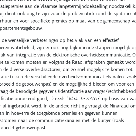
atiepremies aan de Vlaamse langetermijndoelstelling noodzakelijk
ij dient ook oog te zijn voor de problematiek rond de split incen
erhuur en voor specifieke premies op maat van de gemeenschap v
appartementsgebouw.
 de wenselijke verbeteringen op het vlak van een effectief
ierenovatiebeleid, zijn er ook nog bijkomende stappen mogelijk o
lak van integratie van de elektronische overheidscommunicatie. 
oe te komen moeten er, volgens de Raad, afspraken gemaakt wor
n de diverse overheidsactoren, om zo snel mogelijk te komen tot
ratie tussen de verschillende overheidscommunicatiekanalen (zoal
orbeeld de gebouwenpas) en de mogelijkheid bieden om voor een
aag de benodigde gegevens (identificatie aanvrager/rechthebben
ificatie onroerend goed, …) reeds “
klaar te zetten
” op basis van wa
r al ingebracht werd. In de andere richting vraagt de Minaraad o
an in hoeverre de toegekende premies en gegeven kunnen
stromen naar de communicatiekanalen met de burger (zoals
orbeeld gebouwenpas).