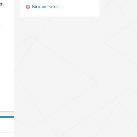
en
Biodiversiteit
-