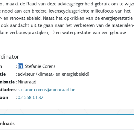
lot maakt de Raad van deze adviesgelegenheid gebruik om te wijz
 nood aan een bredere, levenscyclusgerichte milieufocus van het
 en renovatiebeleid. Naast het opkrikken van de energieprestatie
 ook aandacht uit te gaan naar het verbeteren van de materialen
ulaire verbouwpraktijken, …) en waterprestatie van een gebouw.
dinator
m
:
Stefanie Corens
tie
:
adviseur (klimaat- en energiebeleid)
nisatie
:
Minaraad
iladres
:
stefanie.corens@minaraad.be
foon
:
02 558 01 32
nloads