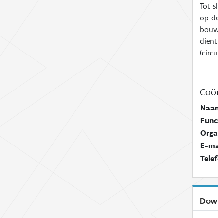
Tot s
op de
bouw-
dient
(circ
Coör
Naa
Func
Orga
E-ma
Tele
Dow