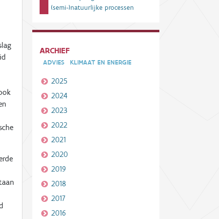
(semi-)natuurlijke processen
slag
ARCHIEF
id
ADVIES
KLIMAAT EN ENERGIE
2025
 ook
2024
en
2023
2022
ische
2021
2020
erde
2019
staan
2018
2017
ad
2016