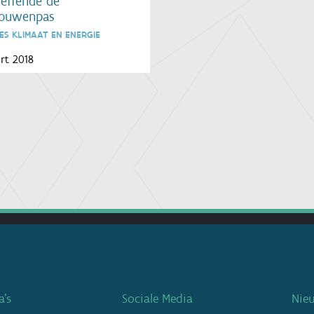
reffende de
ouwenpas
ES KLIMAAT EN ENERGIE
rt 2018
’s
Sociale Media
Nie