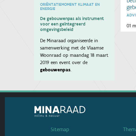
bet
ORIËNTATIEMOMENT KLIMAAT EN
geb
ENERGIE
ADVI
De gebouwenpas als instrument
voor een geïntegreerd
01 m
omgevingsbeleid
De Minaraad organiseerde in
samenwerking met de Vlaamse
Woonraad op maandag 18 maart
2019 een event over de
gebouwenpas
.
Sitemap
Thema