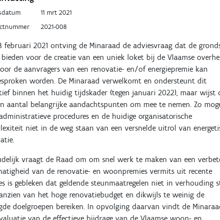
sdatum
11 mrt 2021
uctnummer
2021-008
 februari 2021 ontving de Minaraad de adviesvraag dat de grond
bieden voor de creatie van een uniek loket bij de Vlaamse overhe
oor de aanvragers van een renovatie- en/of energiepremie kan
esproken worden. De Minaraad verwelkomt en ondersteunt dit
atief binnen het huidig tijdskader (tegen januari 2022), maar wijst
en aantal belangrijke aandachtspunten om mee te nemen. Zo mog
administratieve procedures en de huidige organisatorische
exiteit niet in de weg staan van een versnelde uitrol van energet
atie.
delijk vraagt de Raad om om snel werk te maken van een verbet
atigheid van de renovatie- en woonpremies vermits uit recente
es is gebleken dat geldende steunmaatregelen niet in verhouding 
anzien van het hoge renovatiebudget en dikwijls te weinig de
de doelgroepen bereiken. In opvolging daarvan vindt de Minara
valuatie van de effectieve bijdrage van de Vlaamse woon- en