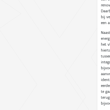
renov
Daarb
bij v
een 
Naast
energ
het v
hiert
tusse
integ
bijvo
aanvr
ident
eerde
te ga
terug
bijvo