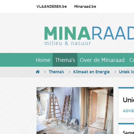
VLAANDEREN.be
Minaraad.be
Home
Thema's
Over de Minaraad
C
Thema's
Klimaat en Energie
Uniek l
Uni
ADV
Same