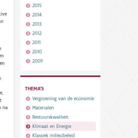
2015
.
tive
2014
an
2013
2012
2011
p
2010
Om
2009
den
s
THEMA'S
de,
Vergroening van de economie
t
m na
Materialen
Bestuurskwaliteit
Klimaat en Energie
Klassiek milieubeleid