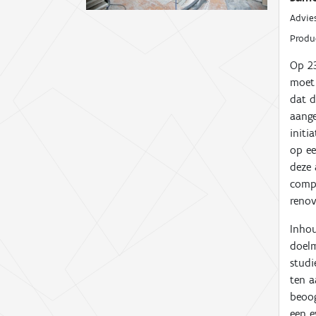
Advie
Prod
Op 23
moet 
dat d
aang
initi
op e
deze 
compl
renov
Inhou
doelm
studi
ten a
beoog
een e