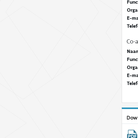
Func
Orga
E-ma
Tele
Co-a
Naa
Func
Orga
E-ma
Tele
Dow