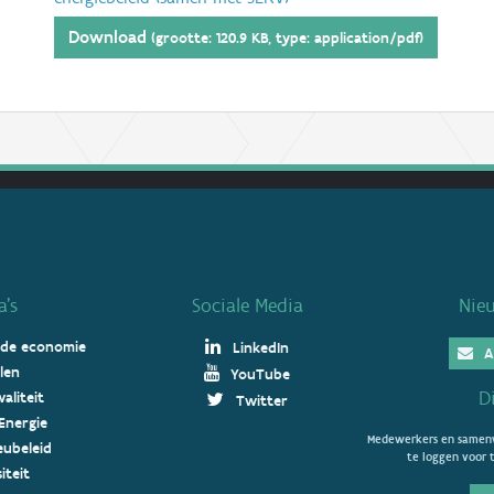
Download
(grootte: 120.9 KB, type: application/pdf)
’s
Sociale Media
Nie
 de economie
LinkedIn
A
len
YouTube
D
aliteit
Twitter
Energie
Medewerkers en samenw
ieubeleid
te loggen voor t
iteit