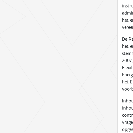
instr
admin
het e
veree
De Ra
het e
stemm
2007,
Flexi
Energ
het E
voorb
Inhou
inhou
contr
vrage
opges