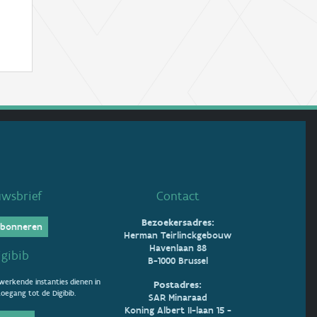
uwsbrief
Contact
Bezoekersadres:
bonneren
Herman Teirlinckgebouw
Havenlaan 88
igibib
B-1000 Brussel
erkende instanties dienen in
Postadres:
oegang tot de Digibib.
SAR Minaraad
Koning Albert II-laan 15 -