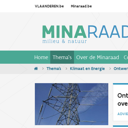
VLAANDEREN.be
Minaraad.be
Home
Thema's
Over de Minaraad
C
Thema's
Klimaat en Energie
Ontwerp
Ont
ove
ADV