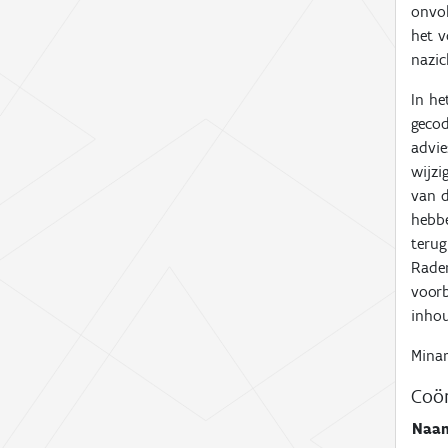
onvol
het v
nazic
In he
gecod
advie
wijzi
van d
hebbe
terug
Raden
voorb
inhou
Minar
Coör
Naa