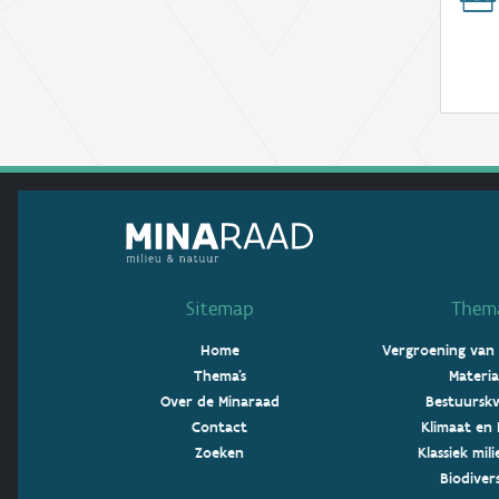
Sitemap
Thema
Home
Vergroening van
Thema's
Materia
Over de Minaraad
Bestuurskw
Contact
Klimaat en 
Zoeken
Klassiek mil
Biodivers