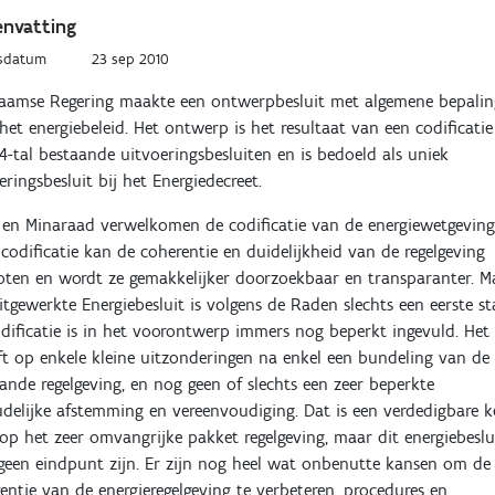
nvatting
sdatum
23 sep 2010
laamse Regering maakte een ontwerpbesluit met algemene bepali
het energiebeleid. Het ontwerp is het resultaat van een codificati
4-tal bestaande uitvoeringsbesluiten en is bedoeld als uniek
eringsbesluit bij het Energiedecreet.
en Minaraad verwelkomen de codificatie van de energiewetgeving
codificatie kan de coherentie en duidelijkheid van de regelgeving
oten en wordt ze gemakkelijker doorzoekbaar en transparanter. M
itgewerkte Energiebesluit is volgens de Raden slechts een eerste st
dificatie is in het voorontwerp immers nog beperkt ingevuld. Het
ft op enkele kleine uitzonderingen na enkel een bundeling van de
ande regelgeving, en nog geen of slechts een zeer beperkte
delijke afstemming en vereenvoudiging. Dat is een verdedigbare 
 op het zeer omvangrijke pakket regelgeving, maar dit energiebeslu
een eindpunt zijn. Er zijn nog heel wat onbenutte kansen om de
entie van de energieregelgeving te verbeteren, procedures en