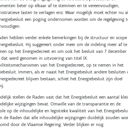
umenten beter op elkaar af te stemmen en te vereenvoudigen,
istratieve lasten te verlagen enz. Waar mogelijk moet echter nu al
nergiebesluit een poging ondernomen worden om de regelgeving t
nvoudigen.
den hebben verder enkele bemerkingen bij de structuur en scope
nergiebesluit. Hij suggereert onder meer om de indeling meer af te
en op het Energiedecreet en om ook het besluit van 7 december
 dat werd genomen in uitvoering van titel IX.
biliteitsmechanismen van het Energiedecreet, op te nemen in het
iebesluit. Immers, als er naast het Energiebesluit andere besluiten
nergiedecreet blijven bestaan, schiet het Energiebesluit zijn doel
ij.
delijk stellen de Raden vast dat het Energiebesluit een aantal kle
delijke wijzigingen bevat. Omwille van de transparantie en de
ole op de inhoudelijke en legistieke kwaliteit van het Energiebeslu
n de Raden dat alle inhoudelijke wijzigingen duidelijk zouden wo
omd door de Vlaamse Regering. Verder blijken er nog