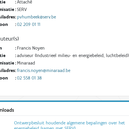
tie
:
Attaché
nisatie
:
SERV
iladres
:
pvhumbeek@serv.be
foon
:
02 209 01 11
uteur(s)
m
:
Francis Noyen
tie
:
adviseur (Industrieel milieu- en energiebeleid, luchtbeleid)
nisatie
:
Minaraad
iladres
:
francis.noyen@minaraad.be
foon
:
02 558 01 38
nloads
Ontwerpbesluit houdende algemene bepalingen over het
energiebeleid (samen met SERV)