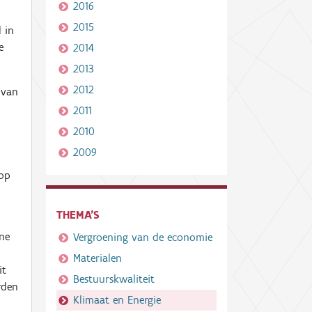
2016
2015
 in
e
2014
2013
2012
 van
2011
2010
2009
 op
THEMA'S
ine
Vergroening van de economie
Materialen
it
Bestuurskwaliteit
rden
Klimaat en Energie