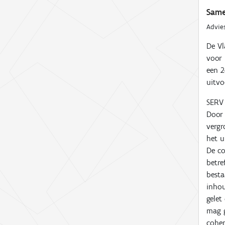
Same
Advie
De V
voor 
een 2
uitvo
SERV 
Door 
vergr
het u
De co
betre
besta
inhou
gelet
mag g
coher