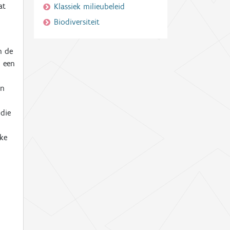
at
Klassiek milieubeleid
Biodiversiteit
n de
n een
en
 die
jke