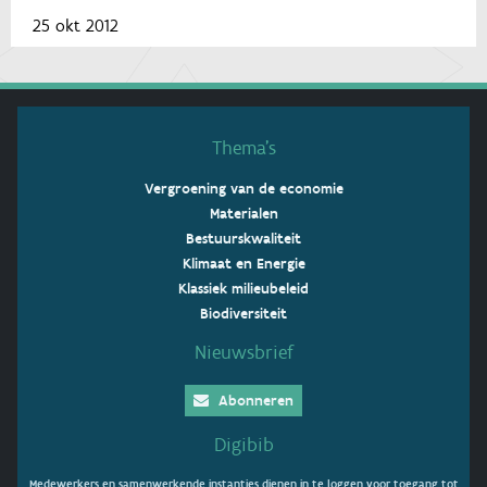
25 okt 2012
Thema’s
Vergroening van de economie
Materialen
Bestuurskwaliteit
Klimaat en Energie
Klassiek milieubeleid
Biodiversiteit
Nieuwsbrief
Abonneren
Digibib
Medewerkers en samenwerkende instanties dienen in te loggen voor toegang tot