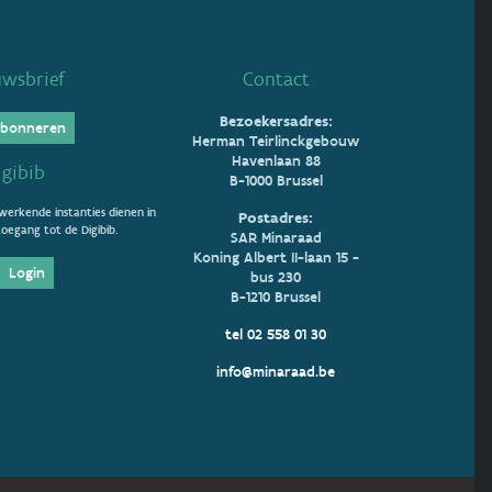
uwsbrief
Contact
Bezoekersadres:
bonneren
Herman Teirlinckgebouw
Havenlaan 88
igibib
B-1000 Brussel
erkende instanties dienen in
Postadres:
oegang tot de Digibib.
SAR Minaraad
Koning Albert II-laan 15 -
Login
bus 230
B-1210 Brussel
tel 02 558 01 30
info@minaraad.be