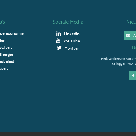
’s
Sociale Media
Nie
 de economie
LinkedIn
A
len
YouTube
D
aliteit
Twitter
Energie
Medewerkers en samenw
ieubeleid
te loggen voor t
iteit