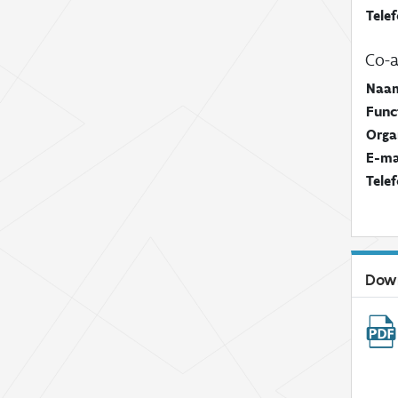
Tele
Co-a
Naa
Func
Orga
E-ma
Tele
Dow