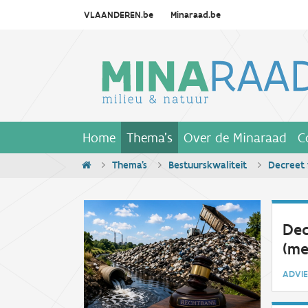
VLAANDEREN.be
Minaraad.be
Home
Thema's
Over de Minaraad
C
Thema's
Bestuurskwaliteit
Decreet 
Dec
(me
ADV