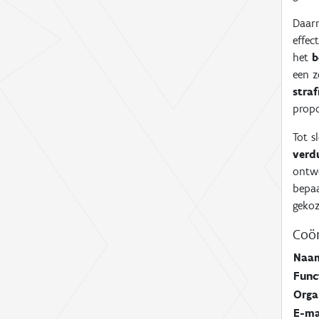
Daarn
effec
het
b
een z
stra
prop
Tot s
verd
ontwe
bepa
gekoz
Coör
Naa
Func
Orga
E-ma