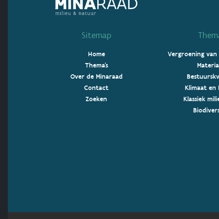
Sitemap
Thema
Home
Vergroening van
Thema's
Materia
Over de Minaraad
Bestuurskw
Contact
Klimaat en 
Zoeken
Klassiek mil
Biodivers