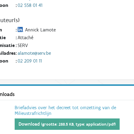
foon
:
02 558 01 41
uteur(s)
m
:
Annick Lamote
tie
:
Attaché
nisatie
:
SERV
iladres
:
alamote@serv.be
foon
:
02 209 01 11
nloads
Briefadvies over het decreet tot omzetting van de
Milieustrafrichtlijn
Download
(grootte: 288.5 KB, type: application/pdf)