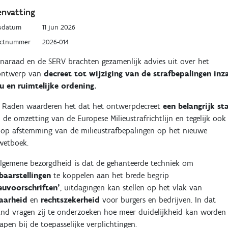
nvatting
sdatum
11 jun 2026
uctnummer
2026-014
naraad en de SERV brachten gezamenlijk advies uit over het
ontwerp van
decreet tot wijziging van de strafbepalingen inz
u en ruimtelijke ordening.
e Raden waarderen het dat het ontwerpdecreet
een belangrijk st
n de omzetting van de Europese Milieustrafrichtlijn en tegelijk ook
 op afstemming van de milieustrafbepalingen op het nieuwe
fwetboek.
lgemene bezorgdheid is dat de gehanteerde techniek om
baarstellingen
te koppelen aan het brede begrip
ieuvoorschriften’
, uitdagingen kan stellen op het vlak van
aarheid
en
rechtszekerheid
voor burgers en bedrijven. In dat
nd vragen zij te onderzoeken hoe meer duidelijkheid kan worden
apen bij de toepasselijke verplichtingen.