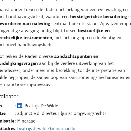
aast onderstrepen de Raden het belang van een evenwichtig en
tief handhavingsbeleid, waarbij een
herstelgerichte benadering
e
evorderen van naleving
centraal horen te staan. Zij wijzen erop
orgvuldige afweging nodig blijft tussen
bestuurlijke en
frechtelijke instrumenten
, met het oog op een doelmatig en
ortioneel handhavingskader.
lot reiken de Raden diverse
aandachtspunten en
uidelijkingsvragen
aan bij de verdere uitwerking van het
rpdecreet, onder meer met betrekking tot de interpretatie van
alde begrippen, de samenloop van sanctioneringsmechanismen en
en sanctioneringsniveaus.
dinator
m
:
Beatrijs De Wilde
tie
:
adjunct v.d. directeur (jurist omgevingsrecht)
nisatie
:
Minaraad
iladres
:
beatrijs.de.wilde@minaraad.be