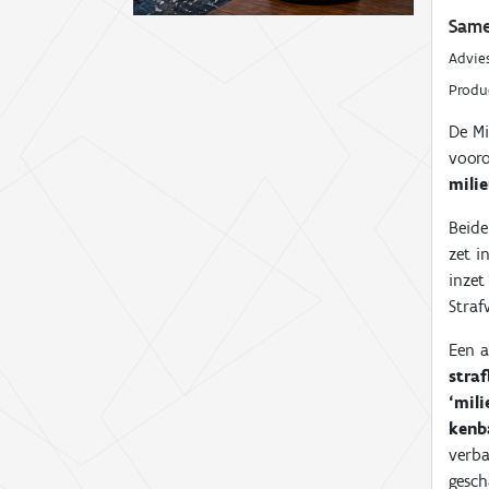
Same
Advie
Prod
De Mi
voor
milie
Beid
zet i
inzet
Stra
Een a
straf
‘mil
kenb
verba
gesch