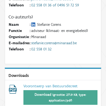
Telefoon
:
02 558 01 36 of 0496 51 72 59
Co-auteur(s)
Naam
:
Stefanie Corens
Functie
:
adviseur (klimaat- en energiebeleid)
Organisatie
:
Minaraad
E-mailadres
:
stefanie.corens@minaraad.be
Telefoon
:
02 558 01 32
Downloads
Voorontwerp van Bestuursdecreet
Download
(grootte: 271.9 KB, type:
application/pdf)