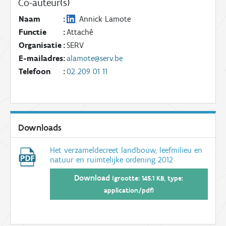
Co-auteur(s)
Naam
:
Annick Lamote
Functie
:
Attaché
Organisatie
:
SERV
E-mailadres
:
alamote@serv.be
Telefoon
:
02 209 01 11
Downloads
Het verzameldecreet landbouw, leefmilieu en
natuur en ruimtelijke ordening 2012
Download
(grootte: 145.1 KB, type:
application/pdf)