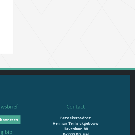
uwsbrief
Contact
Bezoekersadres:
bonneren
Herman Teirlinckgebouw
Havenlaan 88
igibib
B-1000 Brussel