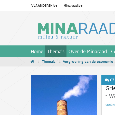
VLAANDEREN.be
Minaraad.be
Home
Thema's
Over de Minaraad
C
Thema's
Vergroening van de economie
07 
Gri
- w
ORIË