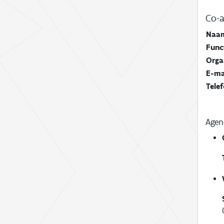
Co-a
Naa
Func
Orga
E-ma
Tele
Age