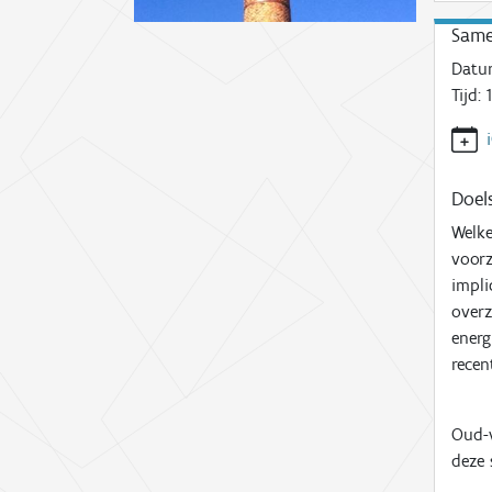
Same
Datu
Tijd:
1
Doels
Welke
voorz
impli
overz
energ
recen
Oud-v
deze 