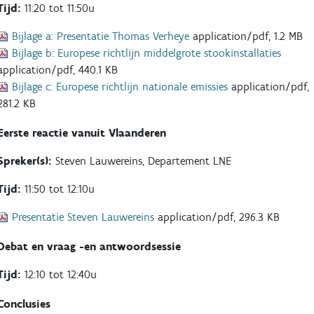
Tijd:
11:20 tot 11:50u
Bijlage a:
Presentatie Thomas Verheye
application/pdf, 1.2 MB
Bijlage b:
Europese richtlijn middelgrote stookinstallaties
application/pdf, 440.1 KB
Bijlage c:
Europese richtlijn nationale emissies
application/pdf,
281.2 KB
Eerste reactie vanuit Vlaanderen
Spreker(s):
Steven Lauwereins, Departement LNE
Tijd:
11:50 tot 12:10u
Presentatie Steven Lauwereins
application/pdf, 296.3 KB
Debat en vraag -en antwoordsessie
Tijd:
12:10 tot 12:40u
Conclusies