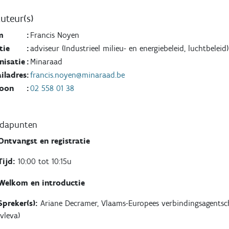
uteur(s)
m
:
Francis Noyen
tie
:
adviseur (Industrieel milieu- en energiebeleid, luchtbeleid)
nisatie
:
Minaraad
iladres
:
francis.noyen@minaraad.be
foon
:
02 558 01 38
ndapunten
Ontvangst en registratie
Tijd:
10:00 tot 10:15u
Welkom en introductie
Spreker(s):
Ariane Decramer, Vlaams-Europees verbindingsagents
(vleva)