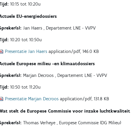
Tijd:
10:15 tot 10:20u
Actuele EU-energiedossiers
Spreker(s):
Jan Haers , Departement LNE - VVPV
Tijd:
10:20 tot 10:50u
Presentatie Jan Haers
application/pdf, 146.0 KB
Actuele Europese milieu -en klimaatdossiers
Spreker(s):
Marjan Decroos , Departement LNE - VVPV
Tijd:
10:50 tot 11:20u
Presentatie Marjan Decroos
application/pdf, 131.8 KB
Wat stelt de Europese Commissie voor inzake luchtkwaliteit
Spreker(s):
Thomas Verheye , Europese Commissie (DG Milieu)