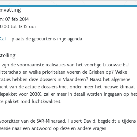
nvatting
m:
07 feb 2014
0:00 tot 13:15
uur
iCal
—
plaats de gebeurtenis in je agenda
telling:
 zijn de voornaamste realisaties van het voorbije Litouwse EU-
itterschap en welke prioriteiten voeren de Grieken op? Welke
caties hebben deze dossiers in Vlaanderen? Naast het algemene
icht van de actuele dossiers (met onder meer het nieuwe klimaat-
iepakket voor 2030), zal er meer in detail worden ingegaan op
he
te pakket rond luchtkwaliteit.
oorzitter van de SAR-Minaraad, Hubert David, begeleidt u tijdens
sessie naar een antwoord op deze en andere vragen.