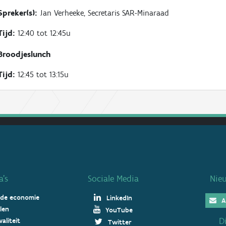
Spreker(s):
Jan Verheeke, Secretaris SAR-Minaraad
Tijd:
12:40 tot 12:45u
Broodjeslunch
Tijd:
12:45 tot 13:15u
’s
Sociale Media
Nie
 de economie
LinkedIn
A
len
YouTube
D
aliteit
Twitter