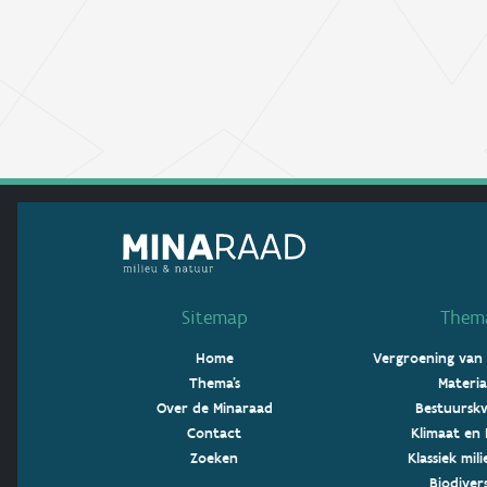
Sitemap
Thema
Home
Vergroening van
Thema's
Materia
Over de Minaraad
Bestuurskw
Contact
Klimaat en 
Zoeken
Klassiek mil
Biodivers