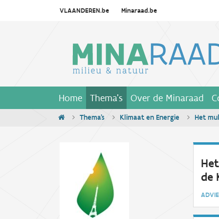
VLAANDEREN.be
Minaraad.be
Home
Thema's
Over de Minaraad
C
Thema's
Klimaat en Energie
Het mul
Het
de 
ADV