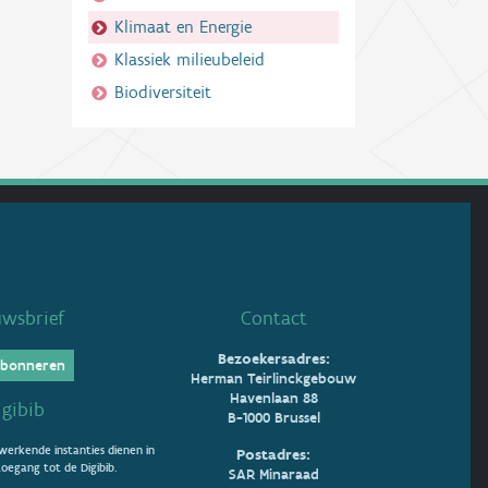
Klimaat en Energie
Klassiek milieubeleid
Biodiversiteit
uwsbrief
Contact
Bezoekersadres:
bonneren
Herman Teirlinckgebouw
Havenlaan 88
igibib
B-1000 Brussel
erkende instanties dienen in
Postadres:
oegang tot de Digibib.
SAR Minaraad