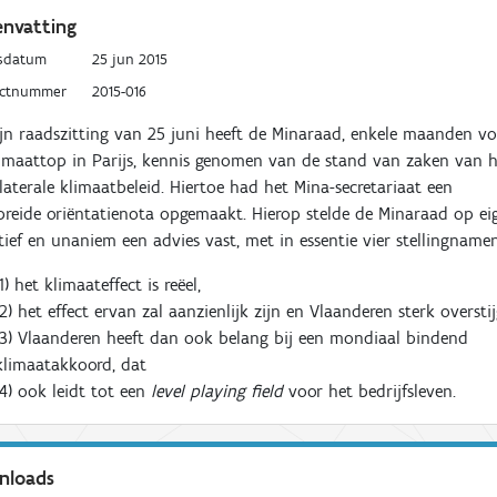
nvatting
sdatum
25 jun 2015
uctnummer
2015-016
jn raadszitting van 25 juni heeft de Minaraad, enkele maanden v
imaattop in Parijs, kennis genomen van de stand van zaken van 
laterale klimaatbeleid. Hiertoe had het Mina-secretariaat een
breide oriëntatienota opgemaakt. Hierop stelde de Minaraad op ei
atief en unaniem een advies vast, met in essentie vier stellingnamen
(1) het klimaateffect is reëel,
(2) het effect ervan zal aanzienlijk zijn en Vlaanderen sterk overstij
(3) Vlaanderen heeft dan ook belang bij een mondiaal bindend
klimaatakkoord, dat
(4) ook leidt tot een
level playing field
voor het bedrijfsleven.
nloads