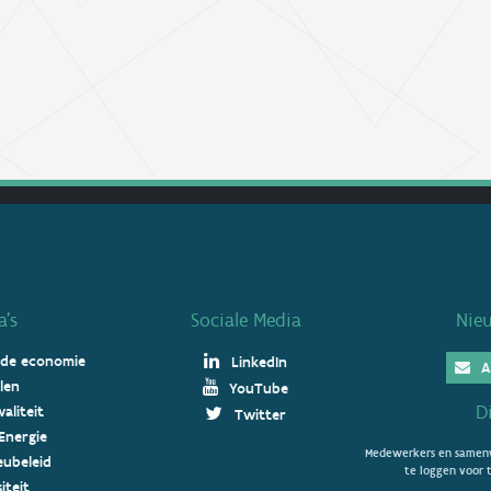
’s
Sociale Media
Nie
 de economie
LinkedIn
A
len
YouTube
D
aliteit
Twitter
Energie
Medewerkers en samenw
ieubeleid
te loggen voor t
iteit