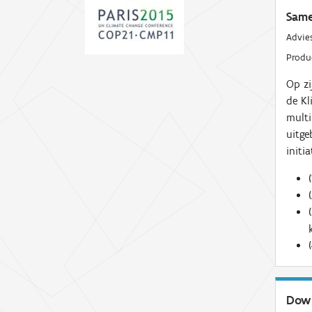
Same
Advie
Prod
Op zi
de Kl
multi
uitge
initi
Dow