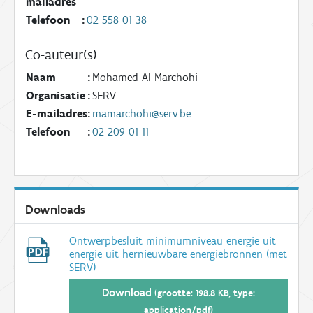
mailadres
Telefoon
:
02 558 01 38
Co-auteur(s)
Naam
:
Mohamed Al Marchohi
Organisatie
:
SERV
E-mailadres
:
mamarchohi@serv.be
Telefoon
:
02 209 01 11
Downloads
Ontwerpbesluit minimumniveau energie uit
energie uit hernieuwbare energiebronnen (met
SERV)
Download
(grootte: 198.8 KB, type:
application/pdf)