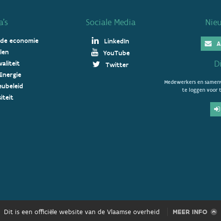
’s
Sociale Media
Nie
 de economie
LinkedIn
A
len
YouTube
D
aliteit
Twitter
Energie
Medewerkers en samenw
ieubeleid
te loggen voor t
iteit
Dit is een officiële website van de Vlaamse overheid
MEER INFO