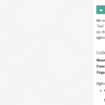
We m
“live
op d
agend
Coör
Naa
Func
Orga
Age