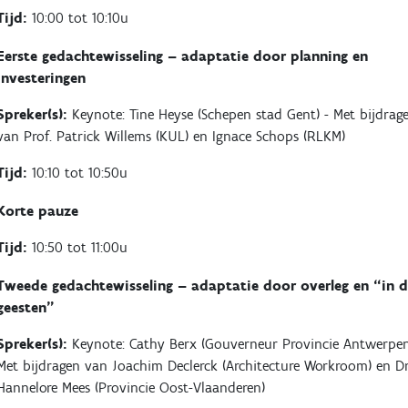
Tijd:
10:00 tot 10:10u
Eerste gedachtewisseling – adaptatie door planning en
investeringen
Spreker(s):
Keynote: Tine Heyse (Schepen stad Gent) - Met bijdrag
van Prof. Patrick Willems (KUL) en Ignace Schops (RLKM)
Tijd:
10:10 tot 10:50u
Korte pauze
Tijd:
10:50 tot 11:00u
Tweede gedachtewisseling – adaptatie door overleg en “in 
geesten”
Spreker(s):
Keynote: Cathy Berx (Gouverneur Provincie Antwerpen
Met bijdragen van Joachim Declerck (Architecture Workroom) en Dr
Hannelore Mees (Provincie Oost-Vlaanderen)