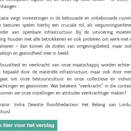
nhangen:
tatie vergt investeringen in de bebouwde en onbebouwde ruimt
e besturen spelen hierbij een cruciale rol, als vergunningverlen
erder van openbare infrastructuur. Bij de uitvoering moete
ning houden met alle betrokkenen en ook proberen om werk-met
aliseren –
dan komen de
doelen van omgevingsbeleid, maar oo
welzijn en gezondheid mee in beeld.
obuustheid en veerkracht van onze maatschappij word
en echter
en bepaald door de materiële infrastructuur, maar ook door me
gaat om onze bestuurscultuur en onze collectieve en individ
chtingen en gewoonten. Wat betekent “veerkracht” in die contex
unnen we onze instellingen en attitudes veerkrachtiger maken?
rator: Indra Dewitte (hoofdredacteur Het Belang van Limbu
ahuis)