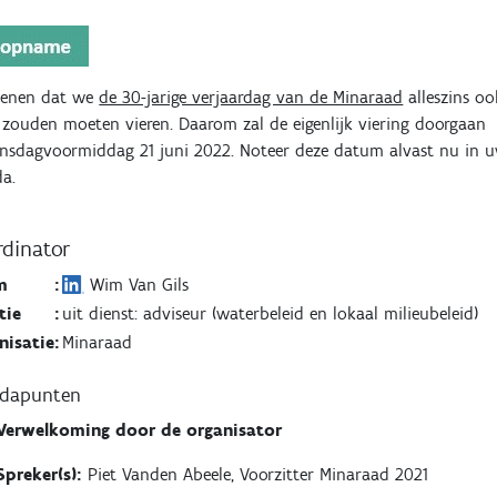
enen dat we
de 30-jarige verjaardag van de Minaraad
alleszins oo
” zouden moeten vieren. Daarom zal de eigenlijk viering doorgaan
insdagvoormiddag 21 juni 2022.
Noteer deze datum alvast nu in 
a.
dinator
m
:
Wim Van Gils
tie
:
uit dienst: adviseur (waterbeleid en lokaal milieubeleid)
nisatie
:
Minaraad
ndapunten
Verwelkoming door de organisator
Spreker(s):
Piet Vanden Abeele, Voorzitter Minaraad 2021