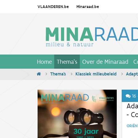
VLAANDEREN.be
Minaraad.be
Home
Thema's
Over de Minaraad
C
Thema's
Klassiek milieubeleid
Adapt
16 
Ada
- C
ORIËN