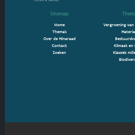
Sitemap
Thema
Home
Vergroening van
Thema's
Materia
Over de Minaraad
Bestuurskw
Contact
Klimaat en 
Zoeken
Klassiek mil
Biodivers