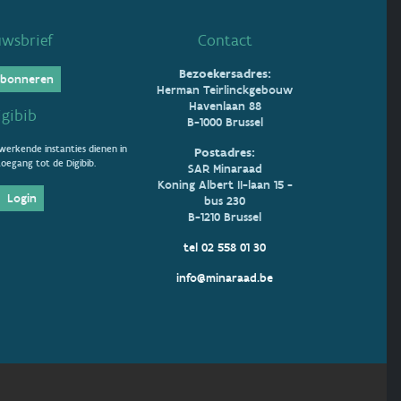
uwsbrief
Contact
Bezoekersadres:
bonneren
Herman Teirlinckgebouw
Havenlaan 88
igibib
B-1000 Brussel
erkende instanties dienen in
Postadres:
oegang tot de Digibib.
SAR Minaraad
Koning Albert II-laan 15 -
Login
bus 230
B-1210 Brussel
tel 02 558 01 30
info@minaraad.be