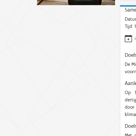
Same
Datu
Tijd:
1
Doels
De Mi
voorm
Aanl
Op 1
derti
door
klima
Doels
Met 