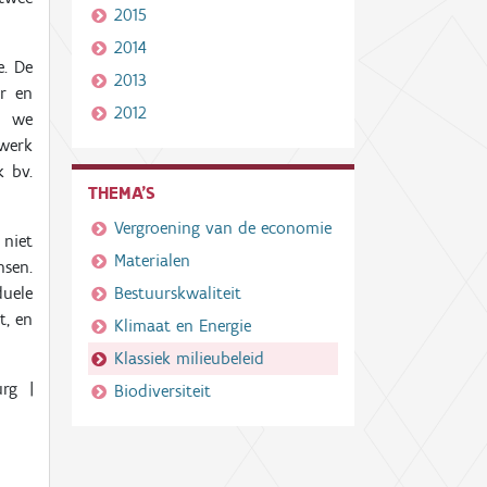
2015
2014
e. De
2013
er en
2012
n we
-werk
k bv.
THEMA'S
Vergroening van de economie
niet
Materialen
nsen.
uele
Bestuurskwaliteit
t, en
Klimaat en Energie
Klassiek milieubeleid
rg |
Biodiversiteit