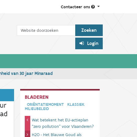
Contacteer ons
Zoek
Login
enheid van 30 jaar Minaraad
BLADEREN
uur
ORIËNTATIEMOMENT
KLASSIEK
MILIEUBELEID
aad
Wat betekent het EU-actieplan
“zero pollution” voor Vlaanderen?
H2O - Het Blauwe Goud als