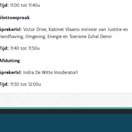
Tijd:
11:00 tot 11:40u
Slottoespraak
Spreker(s):
Victor Dries, Kabinet Vlaams minister van Justitie en
Handhaving, Omgeving, Energie en Toerisme Zuhal Demir
Tijd:
11:40 tot 11:50u
Afsluiting
Spreker(s):
Indra De Witte (moderator)
Tijd:
11:50 tot 12:00u