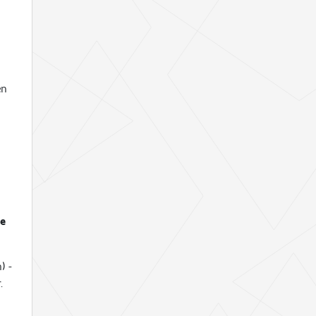
en
de
) -
.