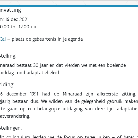
nvatting
m:
16 dec 2021
0:00 tot 12:00
uur
iCal
—
plaats de gebeurtenis in je agenda
telling:
naraad bestaat 30 jaar en dat vierden we met een boeiende
iddag rond adaptatiebeleid.
eiding:
6 december 1991 had de Minaraad zijn
aller
eerste zitting
.
gjarig bestaan
dus
.
We wilden van de gelegenheid gebruik make
 te gaan op
een belangrijke uitdaging van deze tijd: adaptati
atverandering.
tellingen:
dit colloquium legden we de focus op twee luiken – of beter,