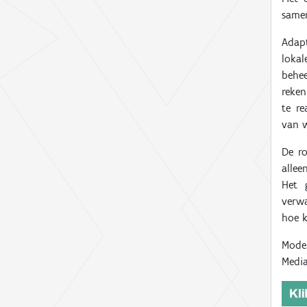
same
Adap
lokal
behe
reke
te re
van
De r
alle
Het 
verwa
hoe k
Mode
Medi