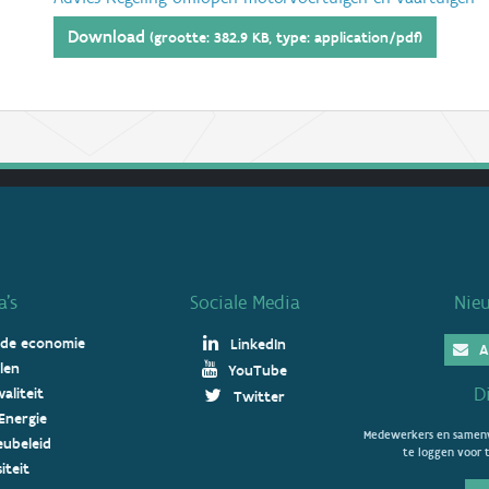
Download
(grootte: 382.9 KB, type: application/pdf)
’s
Sociale Media
Nie
 de economie
LinkedIn
A
len
YouTube
D
aliteit
Twitter
Energie
Medewerkers en samenw
ieubeleid
te loggen voor t
iteit