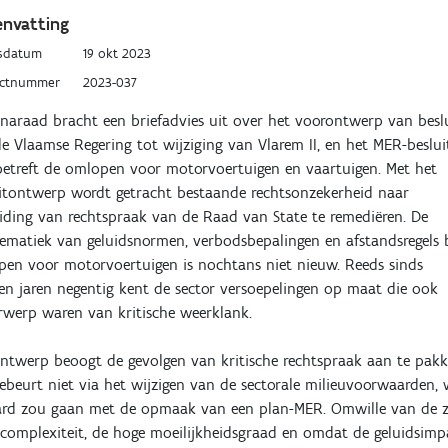
nvatting
sdatum
19 okt 2023
uctnummer
2023-037
naraad bracht een briefadvies uit over het voorontwerp van besl
e Vlaamse Regering tot wijziging van Vlarem II, en het MER-beslui
etreft de omlopen voor motorvoertuigen en vaartuigen. Met het
itontwerp wordt getracht bestaande rechtsonzekerheid naar
iding van rechtspraak van de Raad van State te remediëren. De
ematiek van geluidsnormen, verbodsbepalingen en afstandsregels b
en voor motorvoertuigen is nochtans niet nieuw. Reeds sinds
n jaren negentig kent de sector versoepelingen op maat die ook
werp waren van kritische weerklank.
ntwerp beoogt de gevolgen van kritische rechtspraak aan te pakk
ebeurt niet via het wijzigen van de sectorale milieuvoorwaarden,
ard zou gaan met de opmaak van een plan-MER. Omwille van de z
complexiteit, de hoge moeilijkheidsgraad en omdat de geluidsimp