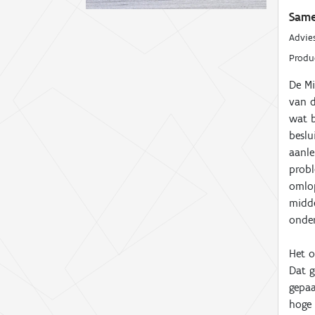
Same
Advie
Prod
De Mi
van d
wat b
beslu
aanle
probl
omlop
midde
onder
Het o
Dat g
gepa
hoge 