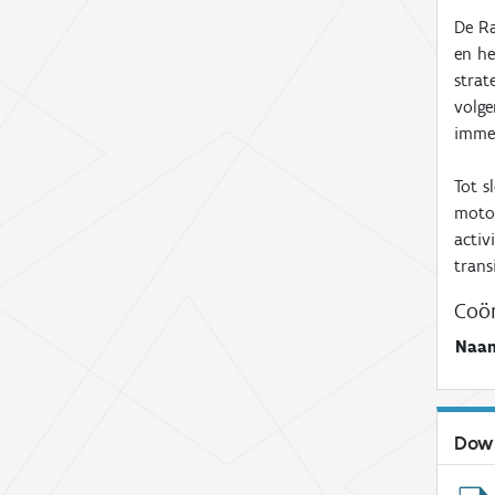
De Ra
en he
strat
volge
imme
Tot s
motor
activ
trans
Coör
Naa
Dow