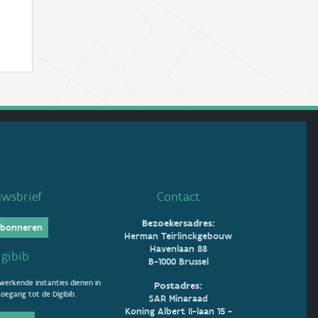
uwsbrief
Contact
Bezoekersadres:
bonneren
Herman Teirlinckgebouw
Havenlaan 88
igibib
B-1000 Brussel
erkende instanties dienen in
Postadres:
oegang tot de Digibib.
SAR Minaraad
Koning Albert II-laan 15 -