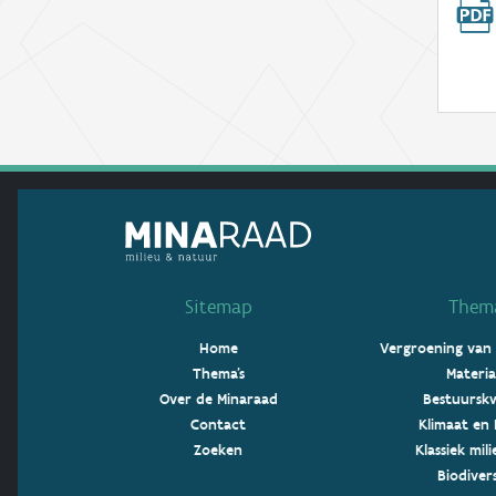
Sitemap
Thema
Home
Vergroening van
Thema's
Materia
Over de Minaraad
Bestuurskw
Contact
Klimaat en 
Zoeken
Klassiek mil
Biodivers