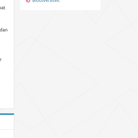
Biodiversiteit
bat
 dan
e