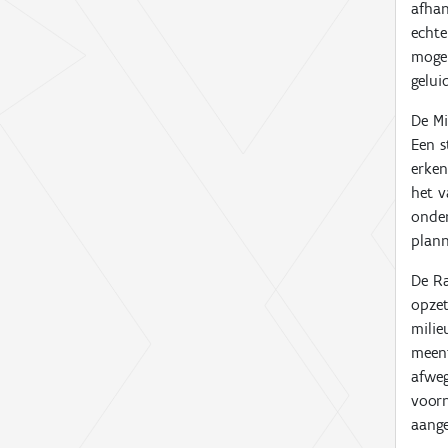
afhan
echte
mogel
gelui
De Mi
Een s
erken
het v
onder
plann
De Ra
opzet
milie
meent
afweg
voor
aange