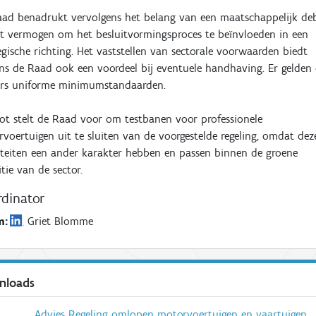
ad benadrukt vervolgens het belang van een maatschappelijk de
t vermogen om het besluitvormingsproces te beïnvloeden in een
egische richting. Het vaststellen van sectorale voorwaarden biedt
ns de Raad ook een voordeel bij eventuele handhaving. Er gelden
rs uniforme minimumstandaarden.
lot stelt de Raad voor om testbanen voor professionele
voertuigen uit te sluiten van de voorgestelde regeling, omdat dez
iteiten een ander karakter hebben en passen binnen de groene
itie van de sector.
dinator
m
:
Griet Blomme
nloads
Advies Regeling omlopen motorvoertuigen en vaartuigen