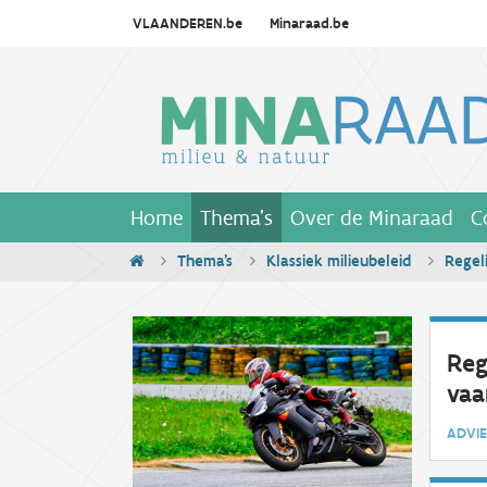
VLAANDEREN.be
Minaraad.be
Home
Thema's
Over de Minaraad
C
Thema's
Klassiek milieubeleid
Regel
Reg
vaa
ADV