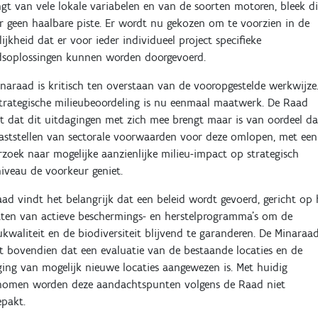
gt van vele lokale variabelen en van de soorten motoren, bleek di
r geen haalbare piste. Er wordt nu gekozen om te voorzien in de
ijkheid dat er voor ieder individueel project specifieke
dsoplossingen kunnen worden doorgevoerd.
naraad is kritisch ten overstaan van de vooropgestelde werkwijze
trategische milieubeoordeling is nu eenmaal maatwerk. De Raad
t dat dit uitdagingen met zich mee brengt maar is van oordeel da
aststellen van sectorale voorwaarden voor deze omlopen, met een
zoek naar mogelijke aanzienlijke milieu-impact op strategisch
iveau de voorkeur geniet.
ad vindt het belangrijk dat een beleid wordt gevoerd, gericht op 
ten van actieve beschermings- en herstelprogramma’s om de
ukwaliteit en de biodiversiteit blijvend te garanderen. De Minaraa
 bovendien dat een evaluatie van de bestaande locaties en de
ing van mogelijk nieuwe locaties aangewezen is. Met huidig
nomen worden deze aandachtspunten volgens de Raad niet
pakt.