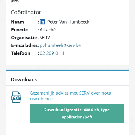
goed.
Coördinator
Naam
:
Peter Van Humbeeck
Functie
:
Attaché
Organisatie
:
SERV
E-mailadres
:
pvhumbeek@serv.be
Telefoon
:
02 209 01 11
Downloads
Gezamenlijk advies met SERV over nota
risicobeheer
Download
(grootte: 408.0 KB, type:
application/pdf)