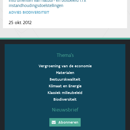
Instrumenten van natuur- en bosbeleid i.f.v.
instandhoudingsdoelstellingen
ADVIES BIODIVERSITEIT
25 okt 2012
Thema’s
Vergroening van de economie
Materialen
Bestuurskwaliteit
Klimaat en Energie
Klassiek milieubeleid
Biodiversiteit
Nieuwsbrief
Abonneren