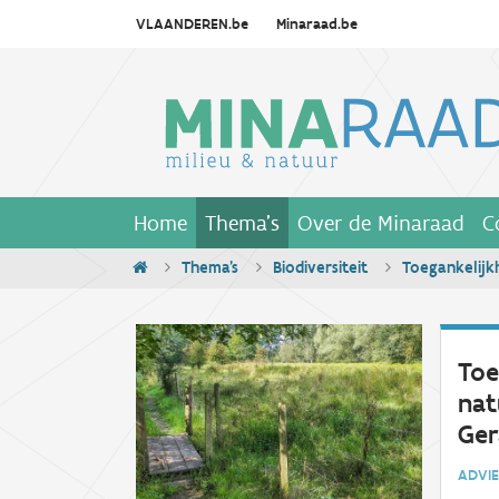
VLAANDEREN.be
Minaraad.be
Home
Thema's
Over de Minaraad
C
Thema's
Biodiversiteit
Toegankelijk
Toe
nat
Ger
ADV