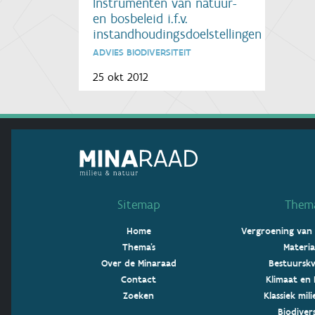
Instrumenten van natuur-
en bosbeleid i.f.v.
instandhoudingsdoelstellingen
ADVIES BIODIVERSITEIT
25 okt 2012
Sitemap
Thema
Home
Vergroening van
Thema's
Materia
Over de Minaraad
Bestuurskw
Contact
Klimaat en 
Zoeken
Klassiek mil
Biodivers