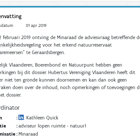
nvatting
sdatum
01 apr 2019
2
februari
2019
ontving de Minaraad de adviesvraag betreffende d
nkelijkheidsregeling voor het erkend natuurreservaat
aremeersen
” te
Geraardsbergen
.
elijk Vlaanderen, Boerenbond en Natuurpunt hebben geen
kingen bij dit dossier.
Hubertus Vereniging Vlaanderen heeft dit
ier niet ten gronde kunnen doornemen en kan dan ook geen
praken doen over de inhoud, noch opmerkingen of toevoegingen 
et dossier.
dinator
m
:
Kathleen Quick
tie
:
adviseur (open ruimte - natuur)
nisatie
:
Minaraad