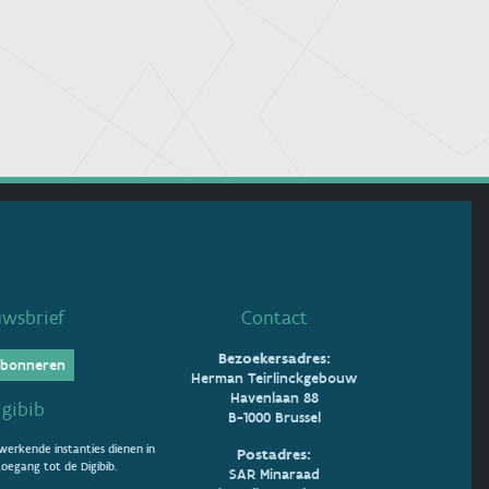
uwsbrief
Contact
Bezoekersadres:
bonneren
Herman Teirlinckgebouw
Havenlaan 88
igibib
B-1000 Brussel
erkende instanties dienen in
Postadres:
oegang tot de Digibib.
SAR Minaraad