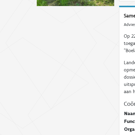
Same
Advie
Op
2
toega
“
Boel
Land
opmer
doss
uits
aan h
Coör
Naa
Func
Orga