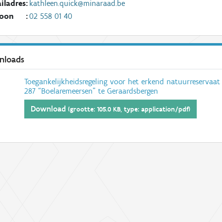
iladres
:
kathleen.quick@minaraad.be
foon
:
02 558 01 40
nloads
Toegankelijkheidsregeling voor het erkend natuurreservaat
287 “Boelaremeersen” te Geraardsbergen
Download
(grootte: 105.0 KB, type: application/pdf)