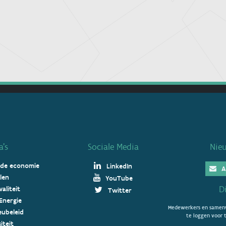
’s
Sociale Media
Nie
 de economie
LinkedIn
A
len
YouTube
D
aliteit
Twitter
Energie
Medewerkers en samenw
ieubeleid
te loggen voor t
iteit