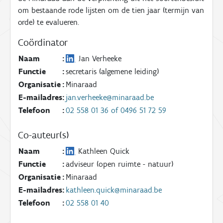
om bestaande rode lijsten om de tien jaar (termijn van
orde) te evalueren.
Coördinator
Naam
:
Jan Verheeke
Functie
:
secretaris (algemene leiding)
Organisatie
:
Minaraad
E-mailadres
:
jan.verheeke@minaraad.be
Telefoon
:
02 558 01 36 of 0496 51 72 59
Co-auteur(s)
Naam
:
Kathleen Quick
Functie
:
adviseur (open ruimte - natuur)
Organisatie
:
Minaraad
E-mailadres
:
kathleen.quick@minaraad.be
Telefoon
:
02 558 01 40