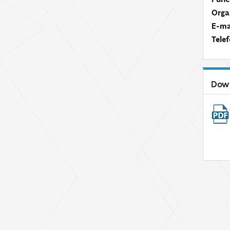
Orga
E-ma
Tele
Dow