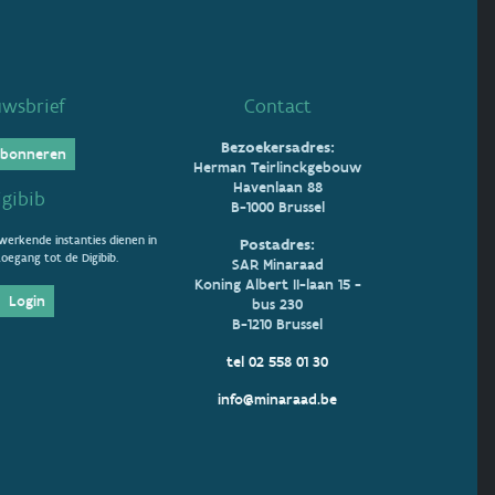
uwsbrief
Contact
Bezoekersadres:
bonneren
Herman Teirlinckgebouw
Havenlaan 88
igibib
B-1000 Brussel
erkende instanties dienen in
Postadres:
oegang tot de Digibib.
SAR Minaraad
Koning Albert II-laan 15 -
Login
bus 230
B-1210 Brussel
tel 02 558 01 30
info@minaraad.be