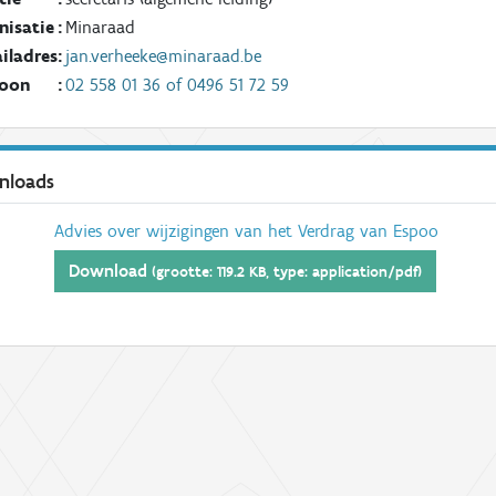
nisatie
:
Minaraad
iladres
:
jan.verheeke@minaraad.be
foon
:
02 558 01 36 of 0496 51 72 59
nloads
Advies over wijzigingen van het Verdrag van Espoo
Download
(grootte: 119.2 KB, type: application/pdf)