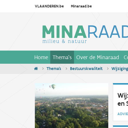
VLAANDEREN.be
Minaraad.be
Home
Thema's
Over de Minaraad
C
Thema's
Bestuurskwaliteit
Wijzigin
Wij
en 
ADV