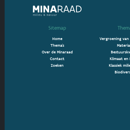
Sitemap
Thema
Home
Vergroening van
Thema's
Materia
Over de Minaraad
Bestuurskw
Contact
Klimaat en 
Zoeken
Klassiek mil
Biodivers