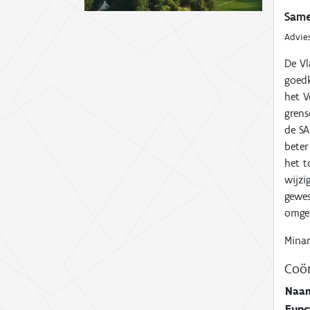
Same
Advie
De Vl
goedk
het V
grens
de SA
beter
het t
wijzi
gewes
omgez
Minar
Coör
Naa
Func