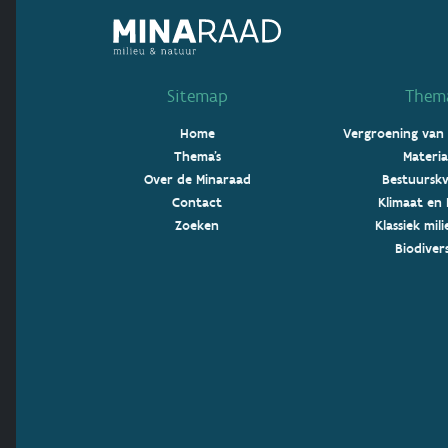
Sitemap
Thema
Home
Vergroening van
Thema's
Materia
Over de Minaraad
Bestuurskw
Contact
Klimaat en 
Zoeken
Klassiek mil
Biodivers