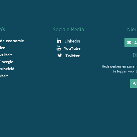
’s
Sociale Media
Nie
 de economie
LinkedIn
A
len
YouTube
D
aliteit
Twitter
Energie
Medewerkers en samenw
ieubeleid
te loggen voor t
iteit