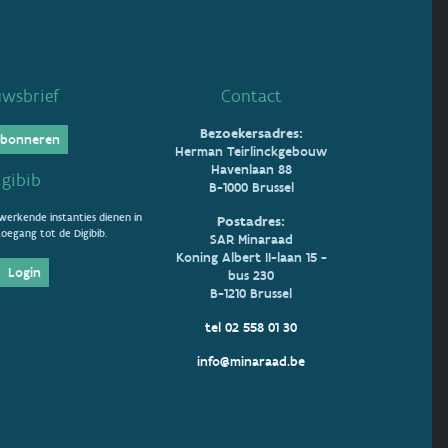
uwsbrief
Contact
Bezoekersadres:
bonneren
Herman Teirlinckgebouw
Havenlaan 88
igibib
B-1000 Brussel
erkende instanties dienen in
Postadres:
oegang tot de Digibib.
SAR Minaraad
Koning Albert II-laan 15 -
Login
bus 230
B-1210 Brussel
tel 02 558 01 30
info@minaraad.be