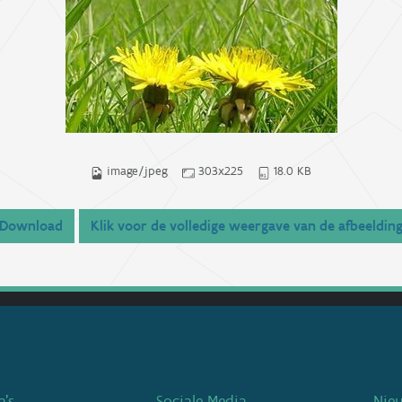
image/jpeg
303x225
18.0 KB
Download
Klik voor de volledige weergave van de afbeeldin
’s
Sociale Media
Nie