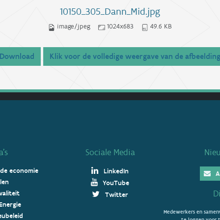
10150_305_Dann_Mid.jpg
image/jpeg
1024x683
49.6 KB
Download
Klik voor de volledige weergave van de afbeeldin
’s
Sociale Media
Nie
 de economie
LinkedIn
A
len
YouTube
D
aliteit
Twitter
Energie
Medewerkers en samenw
ieubeleid
te loggen voor t