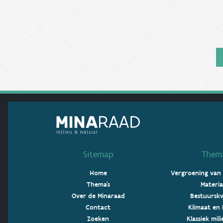
Sitemap
Thema
Home
Vergroening van
Thema's
Materia
Over de Minaraad
Bestuurskw
Contact
Klimaat en 
Zoeken
Klassiek mil