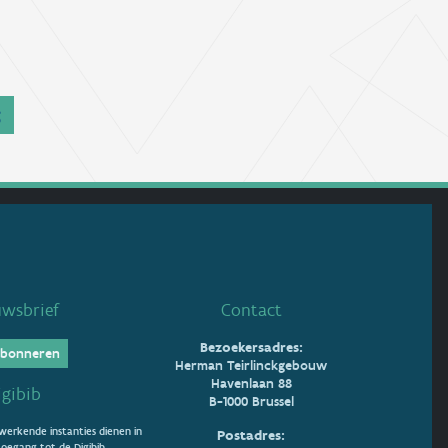
g
uwsbrief
Contact
Bezoekersadres:
bonneren
Herman Teirlinckgebouw
Havenlaan 88
igibib
B-1000 Brussel
erkende instanties dienen in
Postadres:
oegang tot de Digibib.