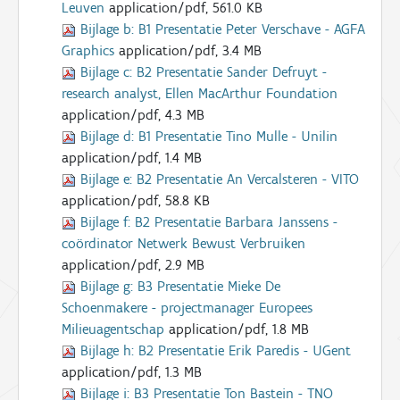
Leuven
application/pdf, 561.0 KB
Bijlage b:
B1 Presentatie Peter Verschave - AGFA
Graphics
application/pdf, 3.4 MB
Bijlage c:
B2 Presentatie Sander Defruyt -
research analyst, Ellen MacArthur Foundation
application/pdf, 4.3 MB
Bijlage d:
B1 Presentatie Tino Mulle - Unilin
application/pdf, 1.4 MB
Bijlage e:
B2 Presentatie An Vercalsteren - VITO
application/pdf, 58.8 KB
Bijlage f:
B2 Presentatie Barbara Janssens -
coördinator Netwerk Bewust Verbruiken
application/pdf, 2.9 MB
Bijlage g:
B3 Presentatie Mieke De
Schoenmakere - projectmanager Europees
Milieuagentschap
application/pdf, 1.8 MB
Bijlage h:
B2 Presentatie Erik Paredis - UGent
application/pdf, 1.3 MB
Bijlage i:
B3 Presentatie Ton Bastein - TNO