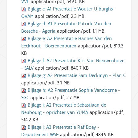
VVL
application/pdf, 549.0 KB
Bijlage c:
A1 Presentatie Wouter Ulburghs -
OVAM
application/pdf, 2.3 MB
Bijlage d:
A1 Presentatie Patrick Van den
Bossche - Agoria
application/pdf, 1.1 MB
Bijlage e:
A2 Presentatie Hannes Van den
Eeckhout - Boerenenburen
application/pdf, 819.3
KB
Bijlage f:
A2 Presentatie Kris Van Nieuwenhove
- SALV
application/pdf, 840.7 KB
Bijlage g:
A2 Presentatie Sam Deckmyn - Plan C
application/pdf, 3.1 MB
Bijlage h:
A2 Presentatie Sophie Vandoorne -
SGC
application/pdf, 2.7 MB
Bijlage i:
A2 Presentatie Sebastiaan de
Neubourg - oprichter van YUMA
application/pdf,
514.2 KB
Bijlage j:
A3 Presentatie Raf Boey -
Departement WSE
application/pdf, 484.9 KB