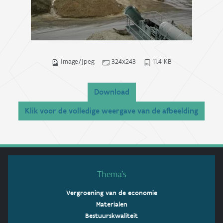
image/jpeg
324x243
11.4 KB
Download
Klik voor de volledige weergave van de afbeelding
Thema’s
Vergroening van de economie
Materialen
Bestuurskwaliteit