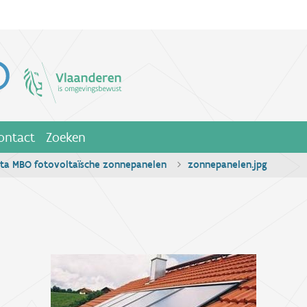
ontact
Zoeken
ota MBO fotovoltaïsche zonnepanelen
zonnepanelen.jpg