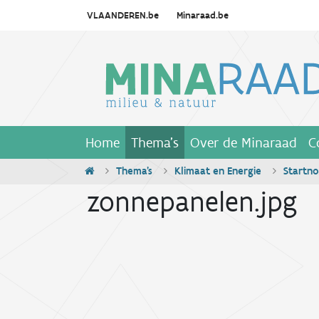
VLAANDEREN.be
Minaraad.be
Home
Thema's
Over de Minaraad
C
Thema's
Klimaat en Energie
Startn
zonnepanelen.jpg