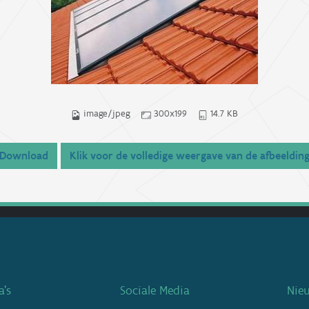
image/jpeg
300x199
14.7 KB
Download
Klik voor de volledige weergave van de afbeeldin
’s
Sociale Media
Nie