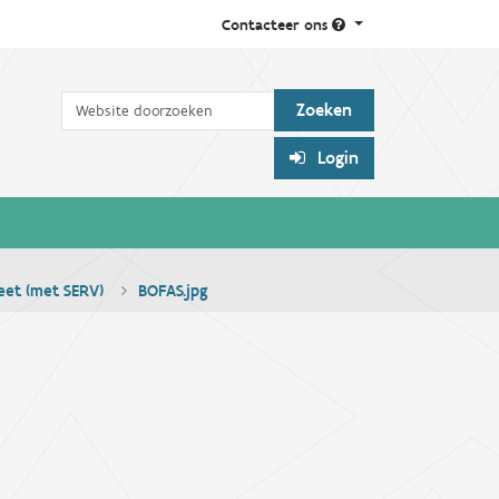
Contacteer ons
Zoek
Login
et (met SERV)
BOFAS.jpg