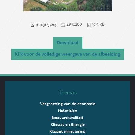
image/jpeg
294x200
16.4 KB
Download
Klik voor de volledige weergave van de afbeelding
Thema’s
Vergroening van de economie
Materialen
Bestuurskwaliteit
Klimaat en Energie
Klassiek milieubeleid