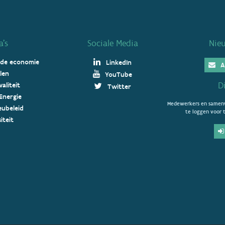
’s
Sociale Media
Nie
 de economie
LinkedIn
A
len
YouTube
D
aliteit
Twitter
Energie
Medewerkers en samenw
ieubeleid
te loggen voor t
iteit