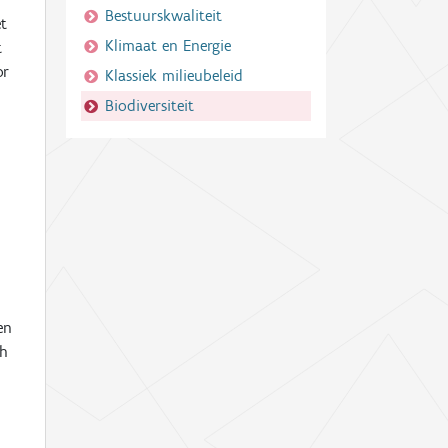
Bestuurskwaliteit
et
Klimaat en Energie
t
or
Klassiek milieubeleid
Biodiversiteit
en
ch