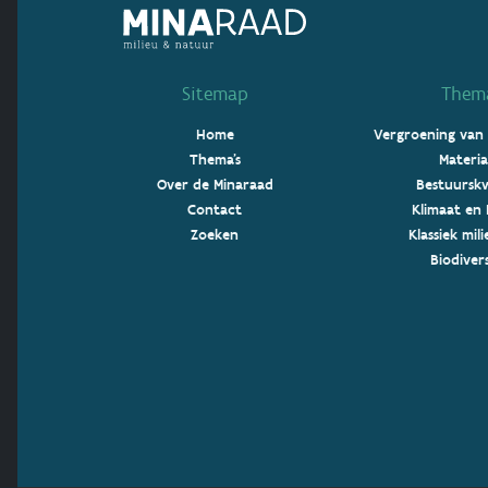
Sitemap
Thema
Home
Vergroening van
Thema's
Materia
Over de Minaraad
Bestuurskw
Contact
Klimaat en 
Zoeken
Klassiek mil
Biodivers