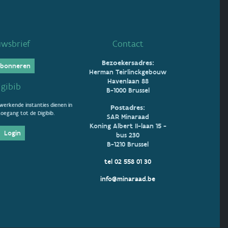
uwsbrief
Contact
Bezoekersadres:
bonneren
Herman Teirlinckgebouw
Havenlaan 88
igibib
B-1000 Brussel
erkende instanties dienen in
Postadres:
oegang tot de Digibib.
SAR Minaraad
Koning Albert II-laan 15 -
Login
bus 230
B-1210 Brussel
tel 02 558 01 30
info@minaraad.be