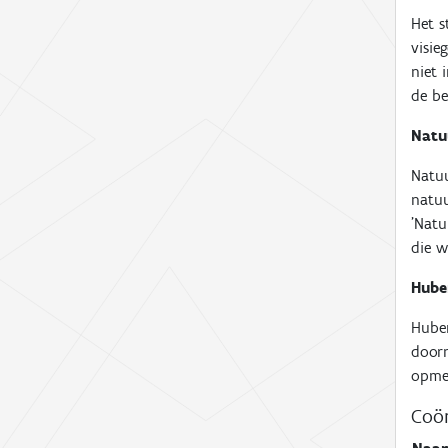
Het s
visie
niet 
de be
Natu
Natuu
natuu
'Natu
die w
Hube
Huber
door
opmer
Coör