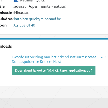
m
:
Kathleen Quick
tie
:
adviseur (open ruimte - natuur)
nisatie
:
Minaraad
iladres
:
kathleen.quick@minaraad.be
foon
:
02 558 01 40
nloads
Tweede uitbreiding van het erkend natuurreservaat E-263 
Donaaspolder te Knokke-Heist
Download
(grootte: 137.4 KB, type: application/pdf)