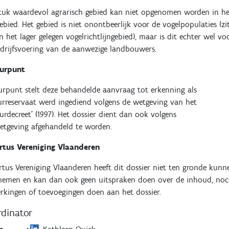
tuk waardevol agrarisch gebied kan niet opgenomen worden in h
gebied. Het gebied is niet onontbeerlijk voor de vogelpopulaties (zi
in het lager gelegen vogelrichtlijngebied), maar is dit echter wel vo
drijfsvoering van de aanwezige landbouwers.
urpunt
rpunt stelt deze behandelde aanvraag tot erkenning als
rreservaat werd ingediend volgens de wetgeving van het
urdecreet' (1997). Het dossier dient dan ook volgens
etgeving afgehandeld te worden.
rtus Vereniging Vlaanderen
tus Vereniging Vlaanderen heeft dit dossier niet ten gronde kunn
nemen en kan dan ook geen uitspraken doen over de inhoud, no
kingen of toevoegingen doen aan het dossier.
dinator