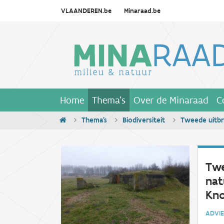
VLAANDEREN.be
Minaraad.be
Home
Thema's
Over de Minaraad
C
Thema's
Biodiversiteit
Tweede uitbr
Twe
nat
Kno
ADV