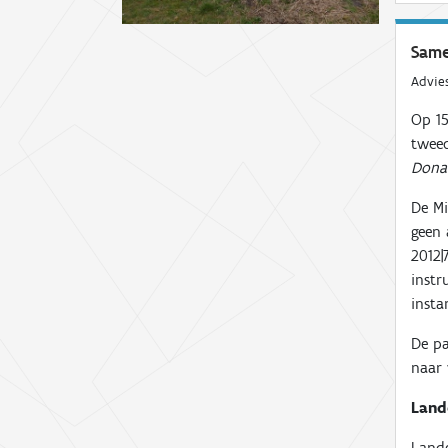
Same
Advie
Op 15
tweed
Dona
De Mi
geen 
2012|
instr
insta
De pa
naar 
Land
Lande