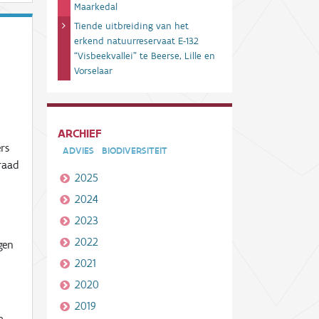
Maarkedal
Tiende uitbreiding van het
erkend natuurreservaat E-132
“Visbeekvallei” te Beerse, Lille en
Vorselaar
ARCHIEF
rs
ADVIES
BIODIVERSITEIT
raad
2025
2024
2023
2022
gen
2021
2020
2019
e