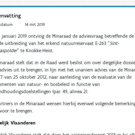
nvatting
sdatum
14 mrt 2019
 januari 2019 ontving de Minaraad de adviesvraag betreffende de
e uitbreiding van het erkend natuurreservaat E-263 “
Sint-
aspolder
” te Knokke-Heist.
naraad stelt dat in de Raad werd beslist om over dergelijke dossie
advies uit te brengen, in lijn met het unaniem advies van de Mina
77 van 25 oktober 2012, naar aanleiding van de evaluatie van de
umenten van natuur- en bosbeleid in functie van
ndhoudingsdoelstellingen (par. 49, alinea 2).
rtners in de Minaraad wensen hierbij evenwel volgende bemerkin
voor te brengen.
elijk Vlaanderen
lijk Vlaanderen stelt dat door het wijzigingsdecreet 2014 er bij all