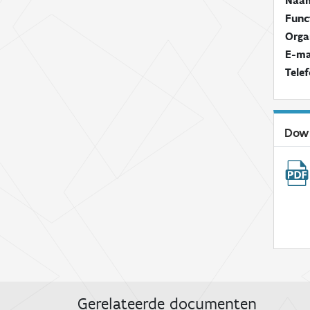
Naa
Func
Orga
E-ma
Tele
Dow
Gerelateerde documenten