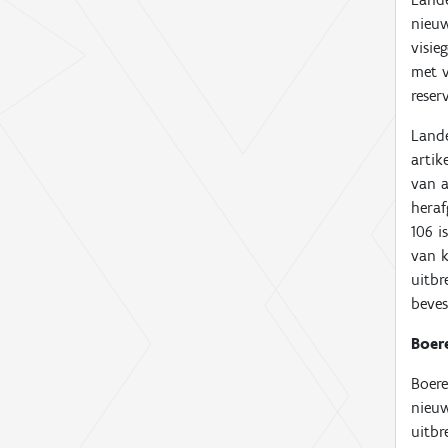
nieuw
visie
met 
rese
Lande
artik
van a
heraf
106 i
van k
uitbr
beve
Boer
Boere
nieuw
uitbr