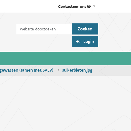
Contacteer ons
Zoek
Login
elgewassen (samen met SALV)
suikerbieten.jpg