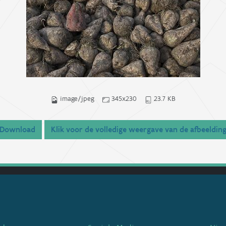
image/jpeg
345x230
23.7 KB
Download
Klik voor de volledige weergave van de afbeeldin