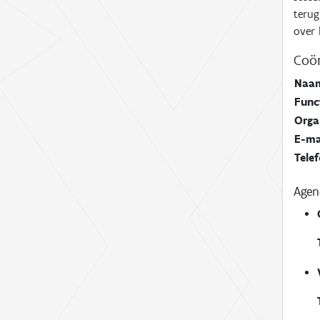
terug
over 
Coör
Naa
Func
Orga
E-ma
Tele
Age