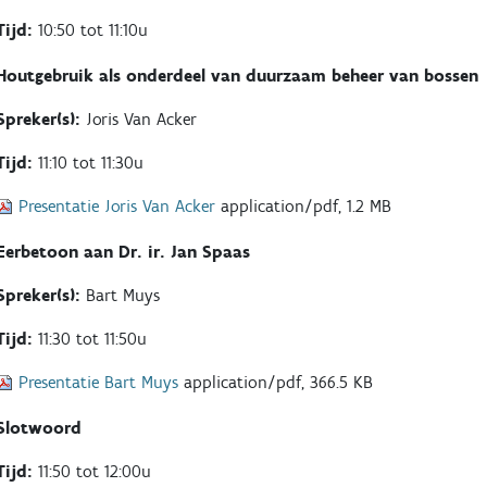
Tijd:
10:50 tot 11:10u
Houtgebruik als onderdeel van duurzaam beheer van bossen
Spreker(s):
Joris Van Acker
Tijd:
11:10 tot 11:30u
Presentatie Joris Van Acker
application/pdf, 1.2 MB
Eerbetoon aan Dr. ir. Jan Spaas
Spreker(s):
Bart Muys
Tijd:
11:30 tot 11:50u
Presentatie Bart Muys
application/pdf, 366.5 KB
Slotwoord
Tijd:
11:50 tot 12:00u