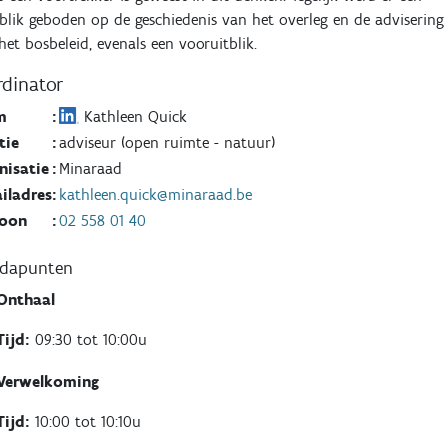
blik geboden op de geschiedenis van het overleg en de advisering
het bosbeleid, evenals een vooruitblik.
dinator
m
:
Kathleen Quick
tie
:
adviseur (open ruimte - natuur)
nisatie
:
Minaraad
iladres
:
kathleen.quick@minaraad.be
foon
:
02 558 01 40
ndapunten
Onthaal
Tijd:
09:30 tot 10:00u
Verwelkoming
Tijd:
10:00 tot 10:10u