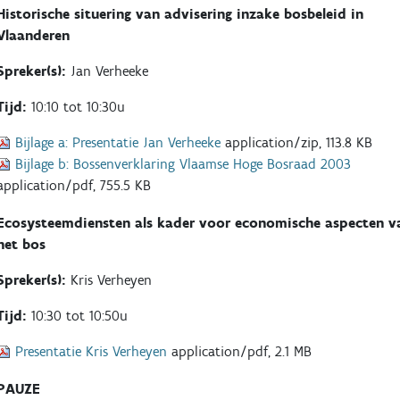
Historische situering van advisering inzake bosbeleid in
Vlaanderen
Spreker(s):
Jan Verheeke
Tijd:
10:10 tot 10:30u
Bijlage a:
Presentatie Jan Verheeke
application/zip, 113.8 KB
Bijlage b:
Bossenverklaring Vlaamse Hoge Bosraad 2003
application/pdf, 755.5 KB
Ecosysteemdiensten als kader voor economische aspecten v
het bos
Spreker(s):
Kris Verheyen
Tijd:
10:30 tot 10:50u
Presentatie Kris Verheyen
application/pdf, 2.1 MB
PAUZE