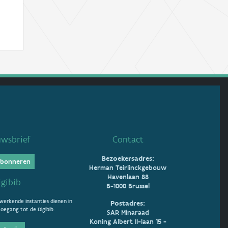
uwsbrief
Contact
Bezoekersadres:
bonneren
Herman Teirlinckgebouw
Havenlaan 88
igibib
B-1000 Brussel
erkende instanties dienen in
Postadres:
oegang tot de Digibib.
SAR Minaraad
Koning Albert II-laan 15 -