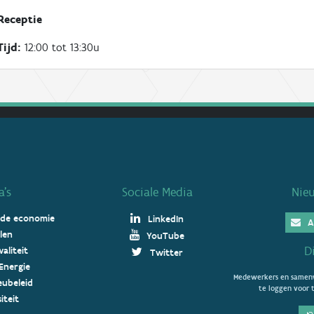
Receptie
Tijd:
12:00 tot 13:30u
’s
Sociale Media
Nie
 de economie
LinkedIn
A
len
YouTube
D
aliteit
Twitter
Energie
Medewerkers en samenw
ieubeleid
te loggen voor t
iteit