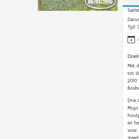
Same
Datu
Tijd:
0
Doels
Met 
tot d
2010
Bosbe
Drie 
Muys 
houtg
en he
voor 
steed