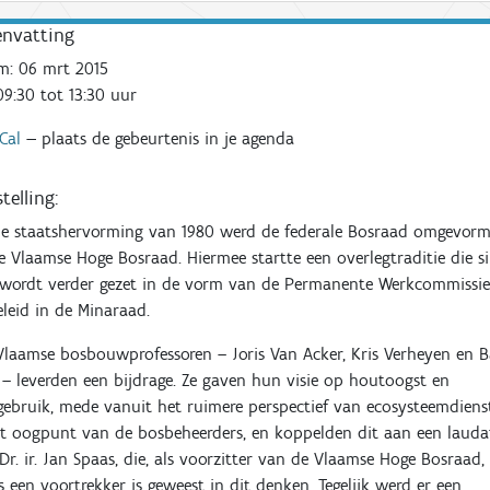
nvatting
m:
06 mrt 2015
9:30 tot 13:30
uur
iCal
—
plaats de gebeurtenis in je agenda
telling:
de staatshervorming van 1980 werd de federale Bosraad omgevor
e Vlaamse Hoge Bosraad. Hiermee startte een overlegtraditie die s
 wordt verder gezet in de vorm van de Permanente Werkcommissi
leid in de Minaraad.
Vlaamse bosbouwprofessoren – Joris Van Acker, Kris Verheyen en B
– leverden een bijdrage. Ze gaven hun visie op houtoogst en
ebruik, mede vanuit het ruimere perspectief van ecosysteemdiens
t oogpunt van de bosbeheerders, en koppelden dit aan een lauda
Dr. ir. Jan Spaas, die, als voorzitter van de Vlaamse Hoge Bosraad,
s een voortrekker is geweest in dit denken. Tegelijk werd er een