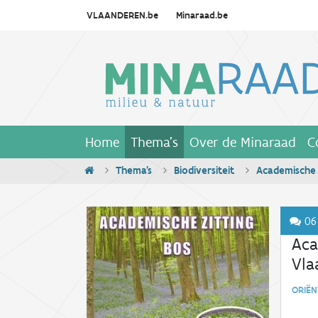
VLAANDEREN.be
Minaraad.be
Home
Thema's
Over de Minaraad
C
Thema's
Biodiversiteit
Academische z
06
Aca
Vla
ORIËN