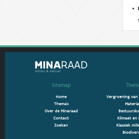
Sitemap
Thema
Home
Vergroening van
Thema's
Materia
Over de Minaraad
Bestuurskw
Contact
Klimaat en 
Zoeken
Klassiek mil
Biodivers