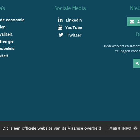
’s
Sociale Media
Nie
 de economie
LinkedIn
A
len
YouTube
D
aliteit
Twitter
Energie
Medewerkers en samenw
ieubeleid
te loggen voor t
iteit
Dit is een officiële website van de Vlaamse overheid
MEER INFO