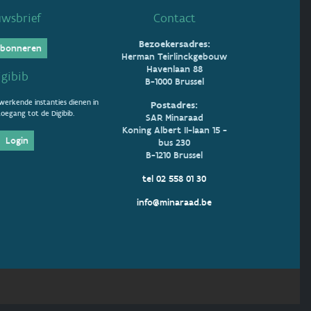
uwsbrief
Contact
Bezoekersadres:
bonneren
Herman Teirlinckgebouw
Havenlaan 88
igibib
B-1000 Brussel
erkende instanties dienen in
Postadres:
oegang tot de Digibib.
SAR Minaraad
Koning Albert II-laan 15 -
Login
bus 230
B-1210 Brussel
tel 02 558 01 30
info@minaraad.be