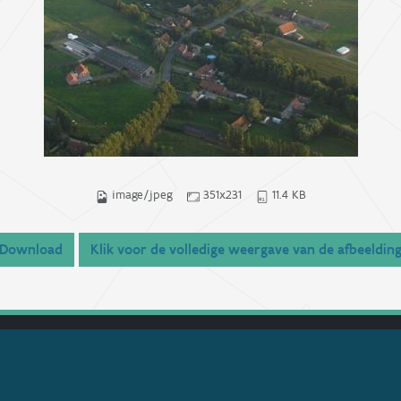
image/jpeg
351x231
11.4 KB
Download
Klik voor de volledige weergave van de afbeeldin