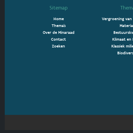
Sitemap
Thema
Home
Vergroening van
Thema's
Materia
Over de Minaraad
Bestuurskw
Contact
Klimaat en 
Zoeken
Klassiek mil
Biodivers