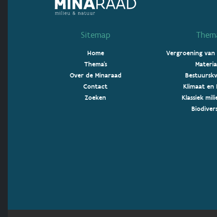
Sitemap
Thema
Home
Vergroening van
Thema's
Materia
Over de Minaraad
Bestuurskw
Contact
Klimaat en 
Zoeken
Klassiek mil
Biodivers