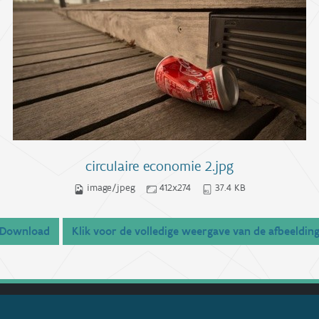
circulaire economie 2.jpg
image/jpeg
412x274
37.4 KB
Download
Klik voor de volledige weergave van de afbeeldin