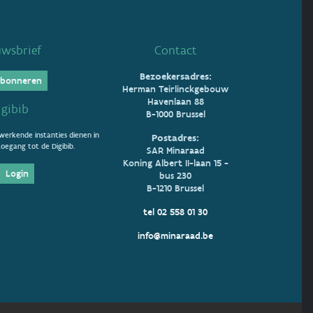
uwsbrief
Contact
Bezoekersadres:
bonneren
Herman Teirlinckgebouw
Havenlaan 88
igibib
B-1000 Brussel
erkende instanties dienen in
Postadres:
oegang tot de Digibib.
SAR Minaraad
Koning Albert II-laan 15 -
Login
bus 230
B-1210 Brussel
tel 02 558 01 30
info@minaraad.be