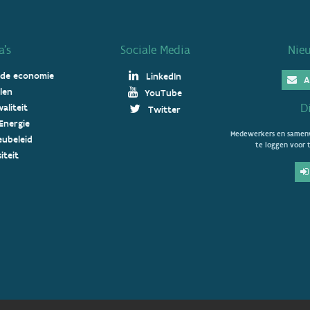
’s
Sociale Media
Nie
 de economie
LinkedIn
A
len
YouTube
D
aliteit
Twitter
Energie
Medewerkers en samenw
ieubeleid
te loggen voor t
iteit