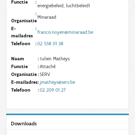
Functie
:
energiebeleid, luchtbeleid)
:
Minaraad
Organisatie
E-
:
francis.noyen@minaraad.be
mailadres
Telefoon
:
02 558 01 38
Naam
:
Julien Matheys
Functie
:
Attaché
Organisatie
:
SERV
E-mailadres
:
jmatheys@serv.be
Telefoon
:
02 209 01 27
Downloads