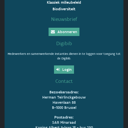
Klassiek milieubeleid
Biodiversiteit
Nieuwsbrief
Abonneren
Digibib
Medewerkers en samenwerkende instanties dienen in te loggen voor toegang tot
de Digibib.
Login
Contact
Bezoekersadres:
Herman Teirlinckgebouw
Havenlaan 88
B-1000 Brussel
Postadres:
SAR Minaraad
Koning Albert II-laan 15 - bus 230