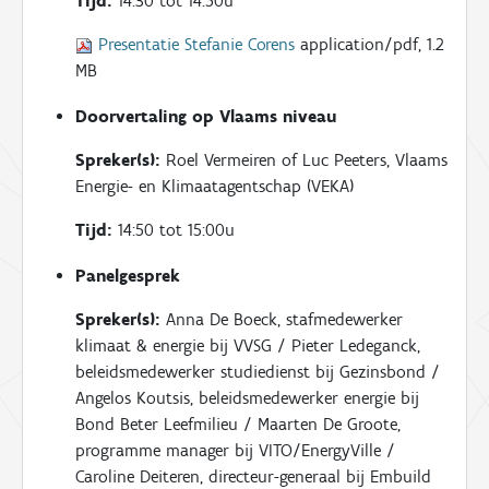
Tijd:
14:30 tot 14:50u
Presentatie Stefanie Corens
application/pdf, 1.2
MB
Doorvertaling op Vlaams niveau
Spreker(s):
Roel Vermeiren of Luc Peeters, Vlaams
Energie- en Klimaatagentschap (VEKA)
Tijd:
14:50 tot 15:00u
Panelgesprek
Spreker(s):
Anna De Boeck, stafmedewerker
klimaat & energie bij VVSG / Pieter Ledeganck,
beleidsmedewerker studiedienst bij Gezinsbond /
Angelos Koutsis, beleidsmedewerker energie bij
Bond Beter Leefmilieu / Maarten De Groote,
programme manager bij VITO/EnergyVille /
Caroline Deiteren, directeur-generaal bij Embuild