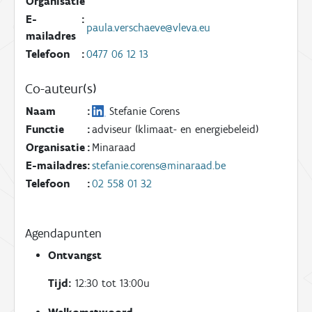
Organisatie
E-
:
paula.verschaeve@vleva.eu
mailadres
Telefoon
:
0477 06 12 13
Co-auteur(s)
Naam
:
Stefanie Corens
Functie
:
adviseur (klimaat- en energiebeleid)
Organisatie
:
Minaraad
E-mailadres
:
stefanie.corens@minaraad.be
Telefoon
:
02 558 01 32
Agendapunten
Ontvangst
Tijd:
12:30 tot 13:00u