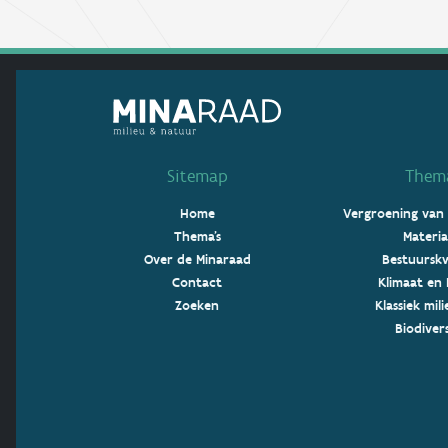
Sitemap
Thema
Home
Vergroening van
Thema's
Materia
Over de Minaraad
Bestuurskw
Contact
Klimaat en 
Zoeken
Klassiek mil
Biodivers