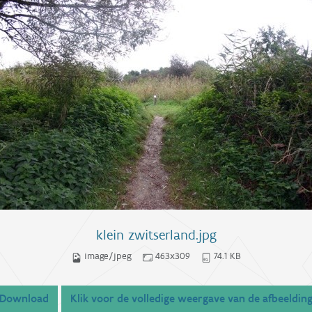
klein zwitserland.jpg
image/jpeg
463x309
74.1 KB
Download
Klik voor de volledige weergave van de afbeeldin