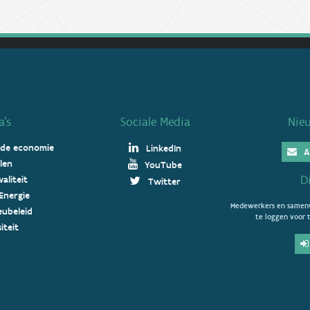
’s
Sociale Media
Nie
 de economie
LinkedIn
A
len
YouTube
D
aliteit
Twitter
Energie
Medewerkers en samenw
ieubeleid
te loggen voor t
iteit