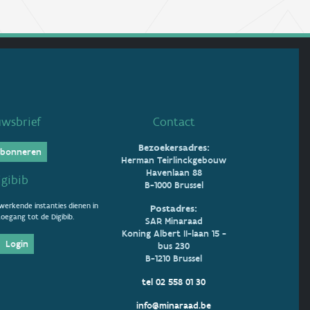
uwsbrief
Contact
Bezoekersadres:
bonneren
Herman Teirlinckgebouw
Havenlaan 88
igibib
B-1000 Brussel
erkende instanties dienen in
Postadres:
oegang tot de Digibib.
SAR Minaraad
Koning Albert II-laan 15 -
Login
bus 230
B-1210 Brussel
tel 02 558 01 30
info@minaraad.be