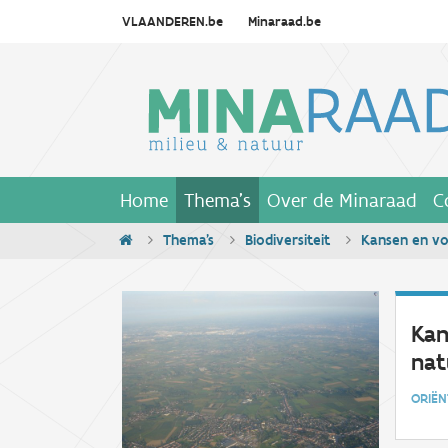
VLAANDEREN.be
Minaraad.be
Home
Thema's
Over de Minaraad
C
Thema's
Biodiversiteit
Kansen en vo
Kan
nat
ORIË