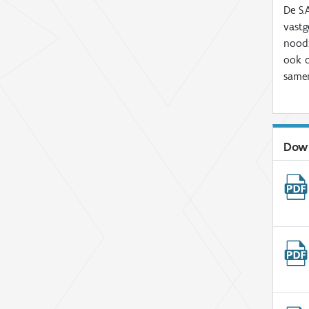
De S.
vastg
noodz
ook d
samen
Dow