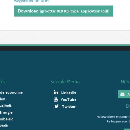
Begeleidende brief
Download
(grootte: 10.9 KB, type: application/pdf)
’s
Sociale Media
Nie
 de economie
LinkedIn
A
len
YouTube
D
aliteit
Twitter
Energie
Medewerkers en samenw
ieubeleid
te loggen voor t
iteit