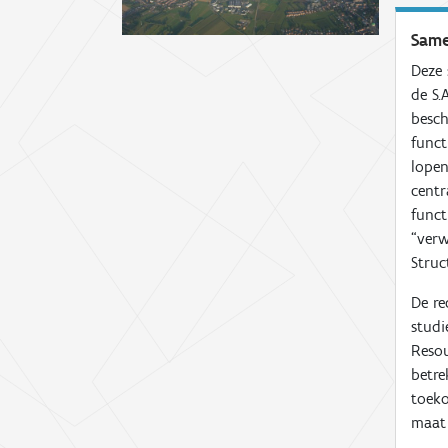
Same
Deze 
de S.
besch
funct
lopen
centr
funct
“verw
Struc
De re
studi
Resou
betre
toeko
maat 