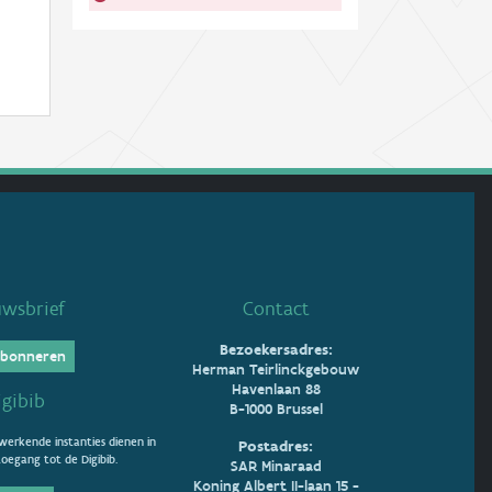
uwsbrief
Contact
Bezoekersadres:
bonneren
Herman Teirlinckgebouw
Havenlaan 88
igibib
B-1000 Brussel
erkende instanties dienen in
Postadres:
oegang tot de Digibib.
SAR Minaraad
Koning Albert II-laan 15 -