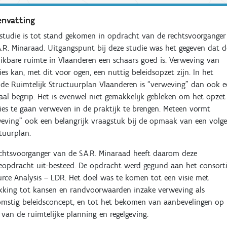
nvatting
studie is tot stand gekomen in opdracht van de rechtsvoorganger
A.R. Minaraad. Uitgangspunt bij deze studie was het gegeven dat d
ikbare ruimte in Vlaanderen een schaars goed is. Verweving van
ies kan, met dit voor ogen, een nuttig beleidsopzet zijn. In het
de Ruimtelijk Structuurplan Vlaanderen is “verweving” dan ook 
aal begrip. Het is evenwel niet gemakkelijk gebleken om het opzet
ies te gaan verweven in de praktijk te brengen. Meteen vormt
eving” ook een belangrijk vraagstuk bij de opmaak van een volg
tuurplan.
chtsvoorganger van de S.A.R. Minaraad heeft daarom deze
eopdracht uit-besteed. De opdracht werd gegund aan het consor
rce Analysis – LDR. Het doel was te komen tot een visie met
kking tot kansen en randvoorwaarden inzake verweving als
mstig beleidsconcept, en tot het bekomen van aanbevelingen op
van de ruimtelijke planning en regelgeving.