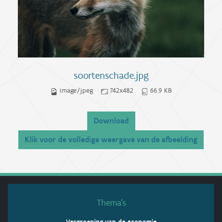
soortenschade.jpg
image/jpeg
742x482
66.9 KB
Download
Klik voor de volledige weergave van de afbeelding
Thema’s
Vergroening van de economie