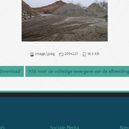
image/jpeg
299x221
14.3 KB
Download
Klik voor de volledige weergave van de afbeeldin
’s
Sociale Media
Nie