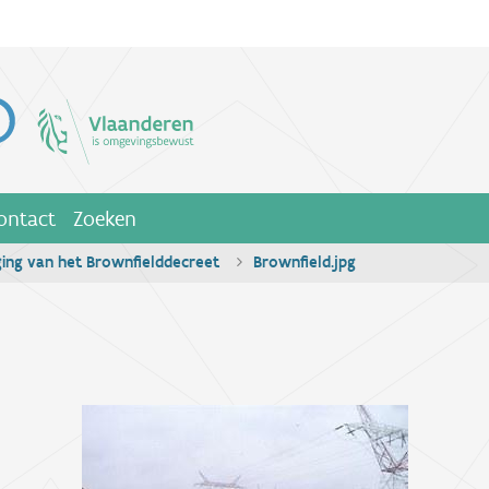
ontact
Zoeken
ging van het Brownfielddecreet
Brownfield.jpg