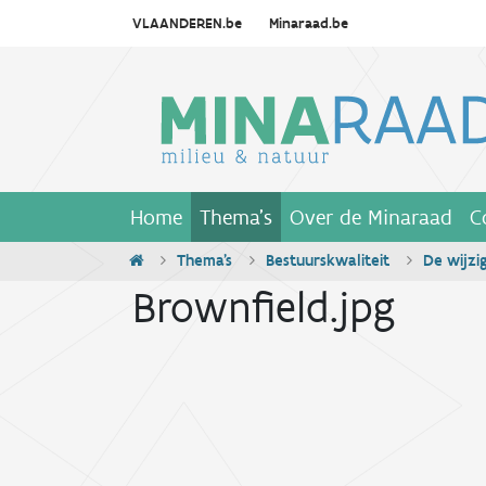
VLAANDEREN.be
Minaraad.be
Home
Thema's
Over de Minaraad
C
Thema's
Bestuurskwaliteit
De wijzi
Brownfield.jpg