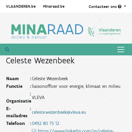
VLAANDEREN.be
Minaraad.be
Contacteer ons
Celeste Wezenbeek
Naam
:
Celeste Wezenbeek
Functie
:
liaisonofficer voor energie, klimaat en milieu
:
VLEVA
Organisatie
E-
:
celeste.wezenbeek@vleva.eu
mailadres
Telefoon
:
0492 80 75 12
https://www.linkedin.com/in/celeste-