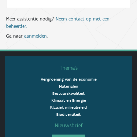
Meer assistentie nodig?
Neem contact op met een
beheerder.
Ga naar
aanmelden
.
Thema’s
Vergroening van de economie
Materialen
Bestuurskwaliteit
Klimaat en Energie
Klassiek milieubeleid
Biodiversiteit
Nieuwsbrief